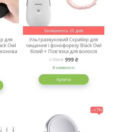
Залишилось 20 днів
р для
Ультразвуковий Скрабер для
ack Owl
чищення і фонофорезу Black Owl
іконова
білий + Пов'язка для волосся
999 ₴
1 799 ₴
В наявності
Купити
–17%