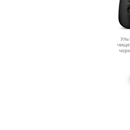
Уль
чищен
чорн