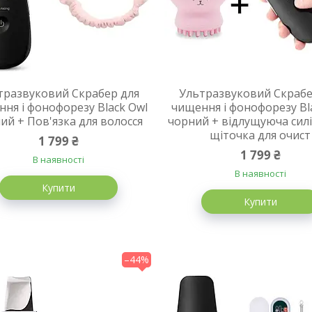
тразвуковий Скрабер для
Ультразвуковий Скрабе
ня і фонофорезу Black Owl
чищення і фонофорезу Bl
ий + Пов'язка для волосся
чорний + відлущуюча сил
щіточка для очист
1 799 ₴
1 799 ₴
В наявності
В наявності
Купити
Купити
–44%