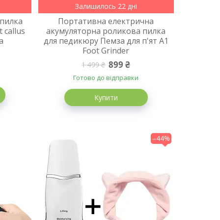
Залишилось 22 дні
 пилка
Портативна електрична
 callus
акумуляторна роликова пилка
а
для педикюру Пемза для п'ят A1
Foot Grinder
899 ₴
1 499 ₴
Готово до відправки
Купити
–44%