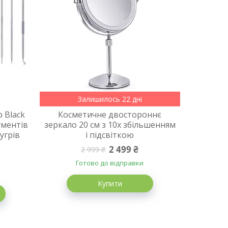
Залишилось 22 дні
 Black
Косметичне двостороннє
ументів
зеркало 20 см з 10х збільшенням
угрів
і підсвіткою
2 499 ₴
2 999 ₴
Готово до відправки
Купити