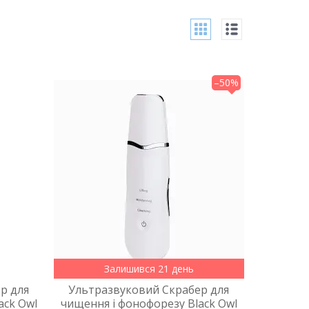
–50%
Залишився 21 день
р для
Ультразвуковий Скрабер для
ack Owl
чищення і фонофорезу Black Owl