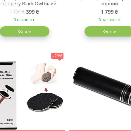
офорезу Black Owl білий
чорний
399 ₴
1 799 ₴
1 799 ₴
В наявності
В наявності
Купити
Купити
–29%