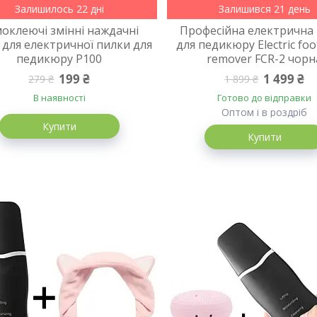
Залишилось 22 дні
Залишився 21 день
оклеючі змінні наждачні
Професійна електрична
 для електричної пилки для
для педикюру Electric foot
педикюру P100
remover FCR-2 чорн
199 ₴
1 499 ₴
279 ₴
1 899 ₴
В наявності
Готово до відправки
Оптом і в роздріб
Купити
Купити