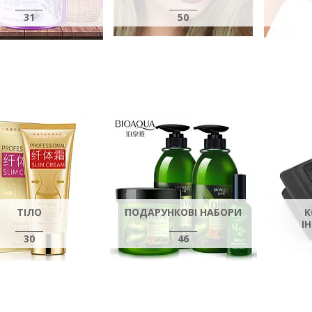
31
50
ТІЛО
ПОДАРУНКОВІ НАБОРИ
К
І
30
46