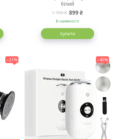
білий
899 ₴
1 799 ₴
В наявності
Купити
–21%
–40%