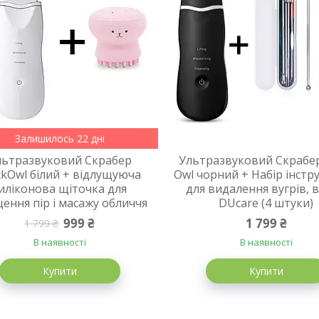
Залишилось 22 дні
льтразвуковий Скрабер
Ультразвуковий Скрабер
ckOwl білий + відлущуюча
Owl чорний + Набір інстр
иліконова щіточка для
для видалення вугрів, в
ення пір і масажу обличчя
DUcare (4 штуки)
999 ₴
1 799 ₴
1 799 ₴
В наявності
В наявності
Купити
Купити