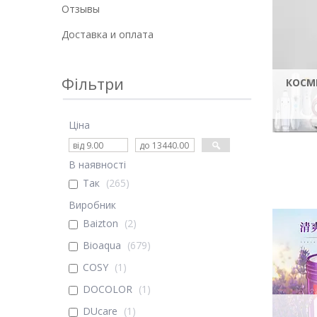
Отзывы
Доставка и оплата
Фільтри
КОСМ
Ціна
В наявності
Так
265
Виробник
Baizton
2
Bioaqua
679
COSY
1
DOCOLOR
1
DUcare
1