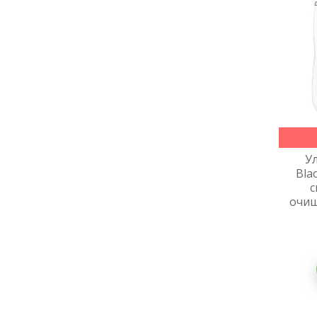
У
Bla
с
очищ