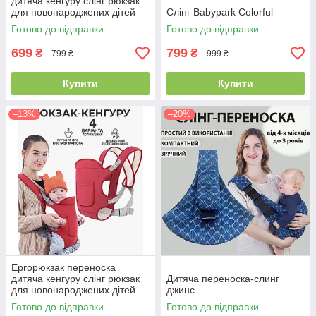
дитяча кенгуру слінг рюкзак
для новонароджених дітей
Слінг Babypark Colorful
малюків до 15кг 4 положення
Готово до відправки
Готово до відправки
Baby Carrier синій
699
799
₴
₴
799 ₴
999 ₴
Купити
Купити
–13%
–20%
Ергорюкзак переноска
дитяча кенгуру слінг рюкзак
Дитяча переноска-слинг
для новонароджених дітей
джинс
малюків до 15кг 4 положення
Готово до відправки
Готово до відправки
Baby Carrier червоний