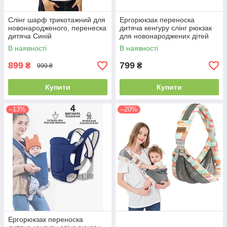
Слінг шарф трикотажний для
Ергорюкзак переноска
новонародженого, перенеска
дитяча кенгуру слінг рюкзак
дитяча Синій
для новонароджених дітей
малюків до 15кг 4 положення
В наявності
В наявності
Baby Carrier сірий
899
799
₴
₴
999 ₴
Купити
Купити
–13%
–20%
Ергорюкзак переноска