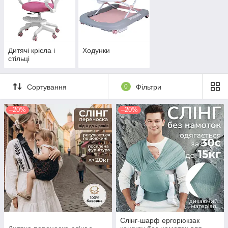
Дитячі крісла і
Ходунки
стільці
Сортування
0
Фільтри
–20%
–20%
Слінг-шарф ергорюкзак