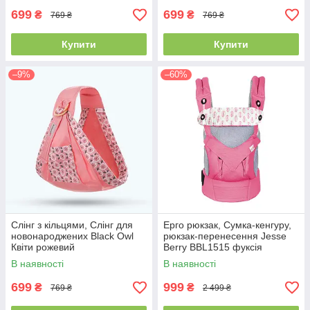
699
699
₴
₴
769 ₴
769 ₴
Купити
Купити
–9%
–60%
Слінг з кільцями, Слінг для
Ерго рюкзак, Сумка-кенгуру,
новонароджених Black Owl
рюкзак-перенесення Jesse
Квіти рожевий
Berry BBL1515 фуксія
В наявності
В наявності
699
999
₴
₴
769 ₴
2 499 ₴