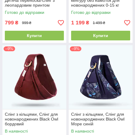
Дитяча переноска-слінг з
кенгуру без намоток для
леопардовим принтом
новонароджених 0-15 кг
одягається за 30 секунд
Готово до відправки
Готово до відправки
літній дихаючий сірий
799
1 199
₴
₴
999 ₴
1 499 ₴
Купити
Купити
–9%
–9%
Слінг з кільцями, Слінг для
Слінг з кільцями, Слінг для
новонароджених Black Owl
новонароджених Black Owl
бордовий
Море синій
В наявності
В наявності