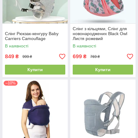
Слінг з кільцями, Слінг для
Слінг Рюкзак-кенгуру Baby
новонароджених Black Owl
Carriers Camouflage
Листя рожевий
В наявності
В наявності
849
699
₴
₴
999 ₴
769 ₴
Купити
Купити
–10%