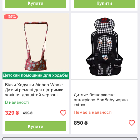
Купити
Купити
–34%
Віжки Ходунки Aiebao Whale
Дитячі ремені для підтримки
ходіння для дітей червоні
Дитяче безкаркасне
автокрісло AnnBaby чорна
В наявності
клітка
329
Немає в наявності
₴
499 ₴
850
₴
Купити