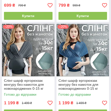
699
799
₴
₴
799 ₴
999 ₴
Купити
Купити
–20%
–20%
Слінг-шарф ергорюкзак
Слінг-шарф ергорюкзак
кенгуру без намоток для
кенгуру без намоток для
новонароджених 0-15 кг
новонароджених 0-15 кг
одягається за 30 секунд
одягається за 30 секунд
Готово до відправки
Готово до відправки
літній дихаючий темно сірий
літній дихаючий синій
1 199
1 199
₴
₴
1 499 ₴
1 499 ₴