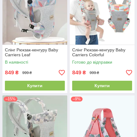
Слінг Рюкзак-кенгуру Baby
Слінг Рюкзак-кенгуру Baby
Carriers Leaf
Carriers Colorful
В наявності
Готово до відправки
849
849
₴
₴
999 ₴
999 ₴
Купити
Купити
–15%
–9%