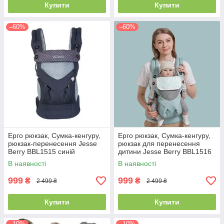
Купити
Купити
–60%
–60%
Ерго рюкзак, Сумка-кенгуру,
Ерго рюкзак, Сумка-кенгуру,
рюкзак-перенесення Jesse
рюкзак для перенесення
Berry BBL1515 синій
дитини Jesse Berry BBL1516
блакитний
В наявності
В наявності
999
999
₴
₴
2 499 ₴
2 499 ₴
Купити
Купити
–10%
–10%