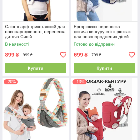
Слінг шарф трикотажний для
Ергорюкзак переноска
новонародженого, перенеска
дитяча кенгуру слінг рюкзак
дитяча Синій
для новонароджених дітей
малюків до 15кг 4 положення
В наявності
Готово до відправки
Baby Carrier синій
899
699
₴
₴
999 ₴
799 ₴
Купити
Купити
–20%
–13%