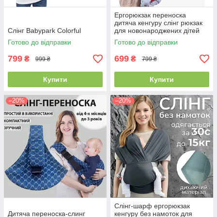
Ергорюкзак переноска
дитяча кенгуру слінг рюкзак
Слінг Babypark Colorful
для новонароджених дітей
малюків до 15кг 4 положення
Готово до відправки
Готово до відправки
Baby Carrier червоний
799
699
₴
₴
999 ₴
799 ₴
Купити
Купити
–20%
–20%
Слінг-шарф ергорюкзак
Дитяча переноска-слинг
кенгуру без намоток для