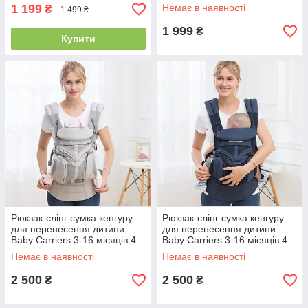
Ергорюкзак Infantino сірий
1 199
Немає в наявності
₴
1 499 ₴
1 999
₴
Купити
Рюкзак-слінг сумка кенгуру
Рюкзак-слінг сумка кенгуру
для перенесення дитини
для перенесення дитини
Baby Carriers 3-16 місяців 4
Baby Carriers 3-16 місяців 4
положення блакитний
положення блакитний
Немає в наявності
Немає в наявності
2 500
2 500
₴
₴