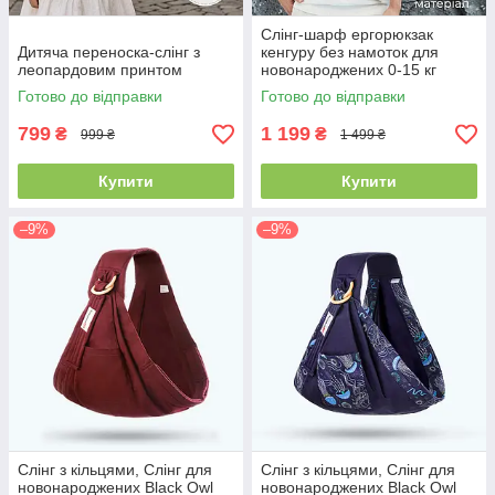
Слінг-шарф ергорюкзак
Дитяча переноска-слінг з
кенгуру без намоток для
леопардовим принтом
новонароджених 0-15 кг
одягається за 30 секунд
Готово до відправки
Готово до відправки
літній дихаючий сірий
799
1 199
₴
₴
999 ₴
1 499 ₴
Купити
Купити
–9%
–9%
Слінг з кільцями, Слінг для
Слінг з кільцями, Слінг для
новонароджених Black Owl
новонароджених Black Owl