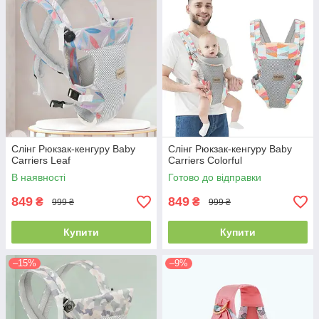
Слінг Рюкзак-кенгуру Baby
Слінг Рюкзак-кенгуру Baby
Carriers Leaf
Carriers Colorful
В наявності
Готово до відправки
849
849
₴
₴
999 ₴
999 ₴
Купити
Купити
–15%
–9%