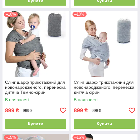
Купити
Купити
–10%
–10%
Слінг шарф трикотажний для
Слінг шарф трикотажний для
новонародженого, перенеска
новонародженого, перенеска
дитяча Темно-сірий
дитяча сірий
В наявності
В наявності
899
899
₴
₴
999 ₴
999 ₴
Купити
Купити
–15%
–15%