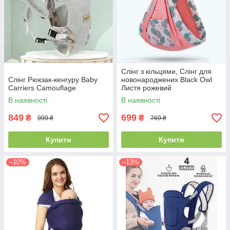
Слінг з кільцями, Слінг для
Слінг Рюкзак-кенгуру Baby
новонароджених Black Owl
Carriers Camouflage
Листя рожевий
В наявності
В наявності
849
699
₴
₴
999 ₴
769 ₴
Купити
Купити
–10%
–13%