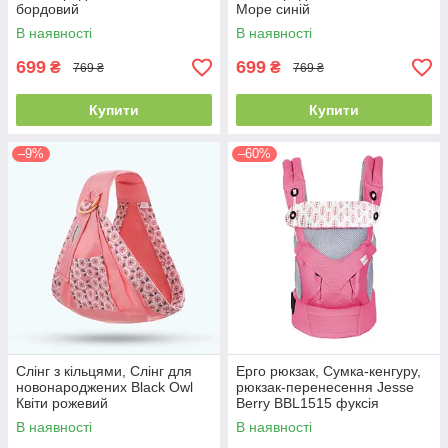
бордовий
Море синій
В наявності
В наявності
699
699
₴
₴
769 ₴
769 ₴
Купити
Купити
–9%
–60%
Слінг з кільцями, Слінг для
Ерго рюкзак, Сумка-кенгуру,
новонароджених Black Owl
рюкзак-перенесення Jesse
Квіти рожевий
Berry BBL1515 фуксія
В наявності
В наявності