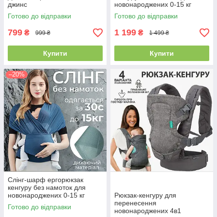
джинс
новонароджених 0-15 кг
одягається за 30 секунд
Готово до відправки
Готово до відправки
літній дихаючий темно сірий
799
1 199
₴
₴
999 ₴
1 499 ₴
Купити
Купити
–20%
Слінг-шарф ергорюкзак
кенгуру без намоток для
новонароджених 0-15 кг
Рюкзак-кенгуру для
одягається за 30 секунд
перенесення
Готово до відправки
літній дихаючий синій
новонароджених 4в1