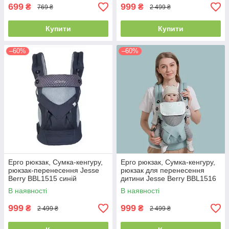
699
999
₴
₴
769 ₴
2 499 ₴
Купити
Купити
–60%
–60%
Ерго рюкзак, Сумка-кенгуру,
Ерго рюкзак, Сумка-кенгуру,
рюкзак-перенесення Jesse
рюкзак для перенесення
Berry BBL1515 синій
дитини Jesse Berry BBL1516
блакитний
В наявності
В наявності
999
999
₴
₴
2 499 ₴
2 499 ₴