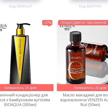
XXM4127
BQY7741
–37%
ПОШКОДЖЕНЕ ПАКУВАННЯ
Залишилось 25 днів
Залишилось 20 днів
анічний кондиціонер для
Масло макадамії для во
сся з бамбуковим вугіллям
відновлююча VENZEN Aus
BIOAQUA (300мл)
Nut (50мл)