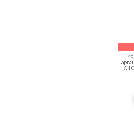
Ко
арга
Oil 