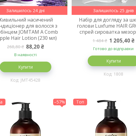
Залишилось 24 дні
Залишилось 25 днів
Живильний насичений
Набір для догляду за ш
ндиціонер для волосся з
голови Luxfume HAIR 
ебінцем JOMTAM A Comb
спрей сироватка мезо
pple Hair Lotion (230 мл)
1 205,40 ₴
1 484 ₴
88,20 ₴
268,80 ₴
Готово до відправки
В наявності
Купити
Купити
1808
JMT45428
на
–57%
Топ