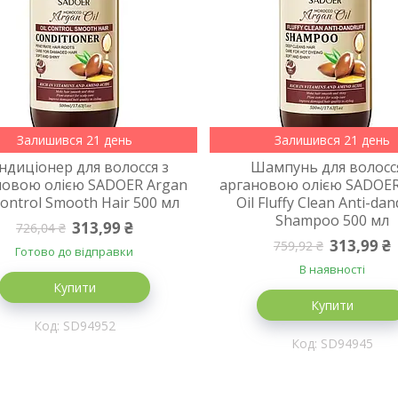
Залишився 21 день
Залишився 21 день
ндиціонер для волосся з
Шампунь для волосс
новою олією SADOER Argan
аргановою олією SADOER
Control Smooth Hair 500 мл
Oil Fluffy Clean Anti-dan
Shampoo 500 мл
313,99 ₴
726,04 ₴
313,99 ₴
759,92 ₴
Готово до відправки
В наявності
Купити
Купити
SD94952
SD94945