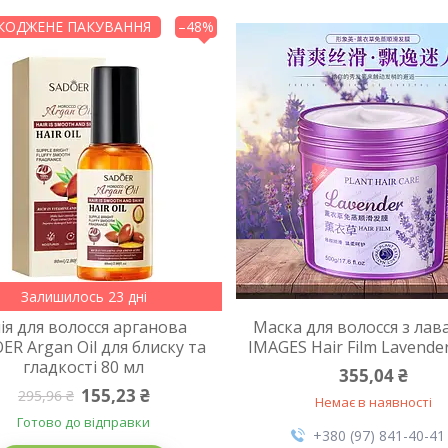
ОДЖЕНЕ ПАКУВАННЯ
–48%
Залишилось 23 дні
ія для волосся арганова
Маска для волосся з ла
ER Argan Oil для блиску та
IMAGES Hair Film Lavender
гладкості 80 мл
355,04 ₴
155,23 ₴
295,96 ₴
Немає в наявності
Готово до відправки
+380 (97) 841-40-41