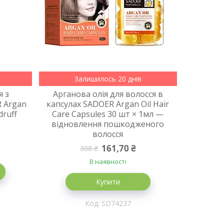
Залишилось 20 днів
я з
Арганова олія для волосся в
 Argan
капсулах SADOER Argan Oil Hair
druff
Care Capsules 30 шт × 1мл —
відновлення пошкодженого
волосся
161,70 ₴
308 ₴
В наявності
Купити
SD74237