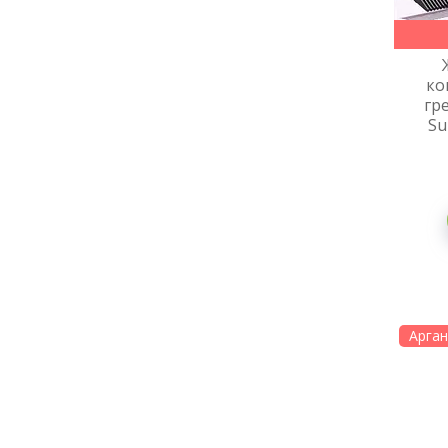
ко
гр
Su
Арга