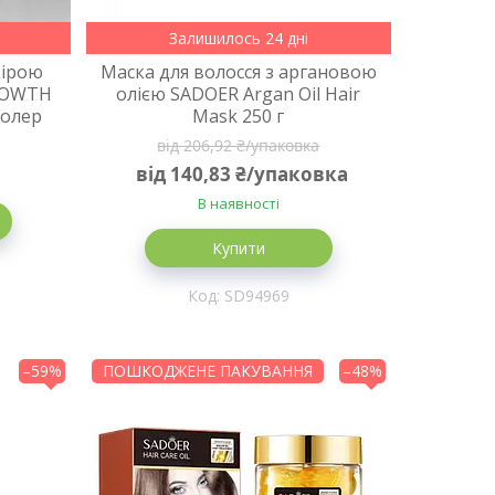
Залишилось 24 дні
кірою
Маска для волосся з аргановою
GROWTH
олією SADOER Argan Oil Hair
ролер
Mask 250 г
від 206,92 ₴/упаковка
від 140,83 ₴/упаковка
В наявності
Купити
SD94969
–59%
ПОШКОДЖЕНЕ ПАКУВАННЯ
–48%