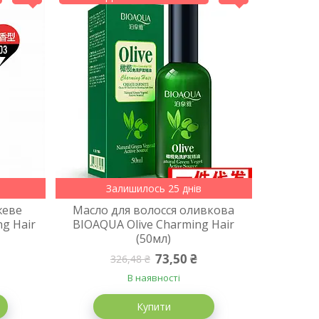
Залишилось 25 днів
жеве
Масло для волосся оливкова
g Hair
BIOAQUA Olive Charming Hair
(50мл)
73,50 ₴
326,48 ₴
В наявності
Купити