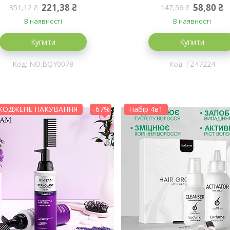
221,38 ₴
58,80 ₴
351,12 ₴
147,56 ₴
В наявності
В наявності
Купити
Купити
NO.BQY0078
FZ47224
ОДЖЕНЕ ПАКУВАННЯ
–67%
Набір 4в1