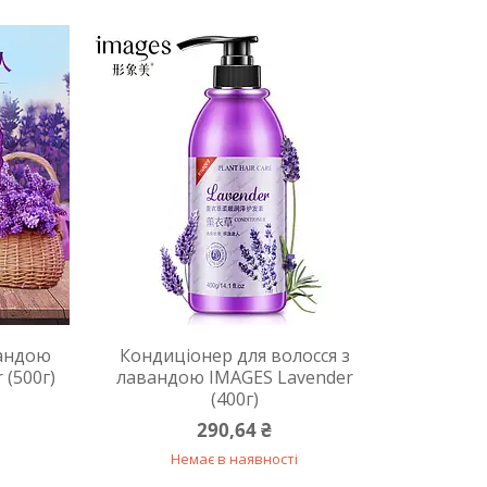
вандою
Кондиціонер для волосся з
 (500г)
лавандою IMAGES Lavender
(400г)
290,64 ₴
Немає в наявності