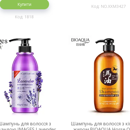
Купити
NO.XXM3427
1818
Шампунь для волосся з
Шампунь для волосся з к
вандою IMAGES Lavender
жиром BIOAQUA Horse Oi