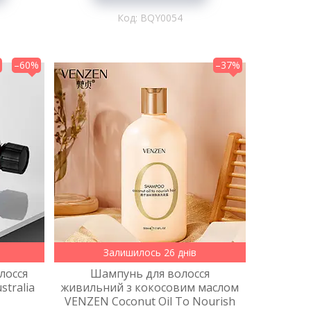
BQY0054
–60%
–37%
Залишилось 26 днів
лосся
Шампунь для волосся
tralia
живильний з кокосовим маслом
VENZEN Coconut Oil To Nourish