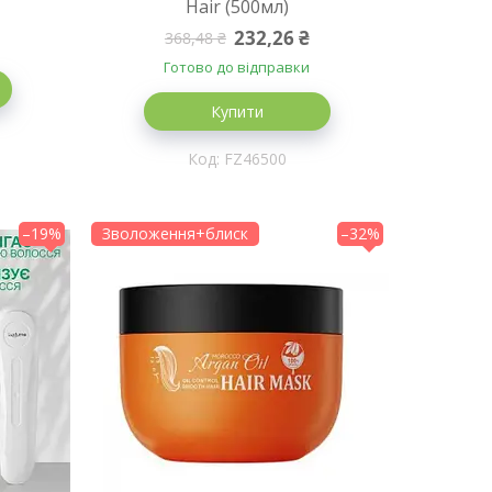
Hair (500мл)
232,26 ₴
368,48 ₴
Готово до відправки
Купити
FZ46500
–19%
Зволоження+блиск
–32%