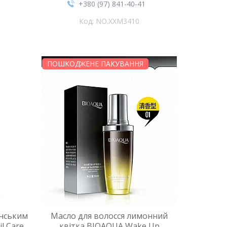
+380 (97) 841-40-41
NO.XXM3410
ПОШКОДЖЕНЕ ПАКУВАННЯ
інським
Масло для волосся лимонний
l Care
квітка BIOAQUA Wake Up