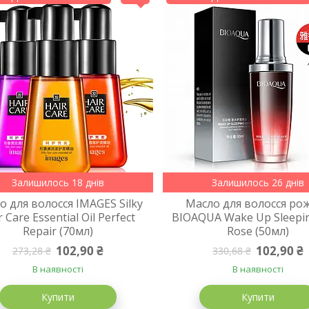
Залишилось 18 днів
Залишилось 26 днів
о для волосся IMAGES Silky
Масло для волосся ро
r Care Essential Oil Perfect
BIOAQUA Wake Up Sleepin
Repair (70мл)
Rose (50мл)
102,90 ₴
102,90 ₴
273,28 ₴
330,68 ₴
В наявності
В наявності
Купити
Купити