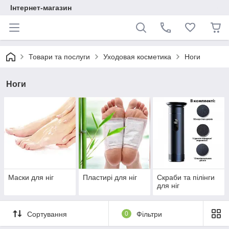
Інтернет-магазин
Товари та послуги
Уходовая косметика
Ноги
Ноги
Маски для ніг
Пластирі для ніг
Скраби та пілінги
для ніг
Сортування
0
Фільтри