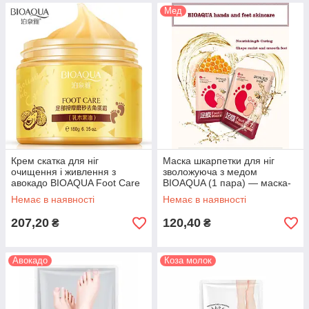
Мед
Крем скатка для ніг
Маска шкарпетки для ніг
очищення і живлення з
зволожуюча з медом
авокадо BIOAQUA Foot Care
BIOAQUA (1 пара) — маска-
Avocado (180г)
шкарпетки для ніг з медом
Немає в наявності
Немає в наявності
207,20
120,40
₴
₴
Авокадо
Коза молок