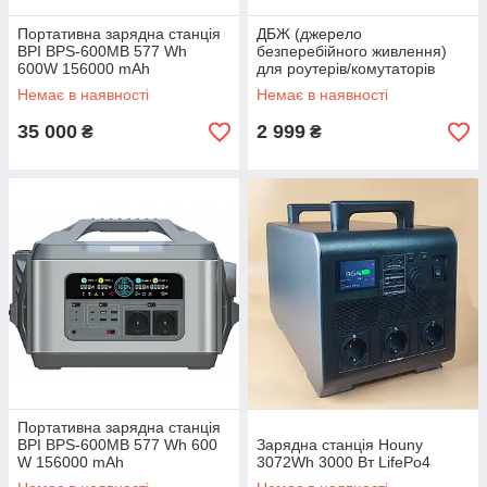
Портативна зарядна станція
ДБЖ (джерело
BPI BPS-600MB 577 Wh
безперебійного живлення)
600W 156000 mAh
для роутерів/комутаторів
DC1018P 10400 mAh 5в, 9в,
Немає в наявності
Немає в наявності
12в
35 000
2 999
₴
₴
Портативна зарядна станція
BPI BPS-600MB 577 Wh 600
Зарядна станція Houny
W 156000 mAh
3072Wh 3000 Вт LifePo4