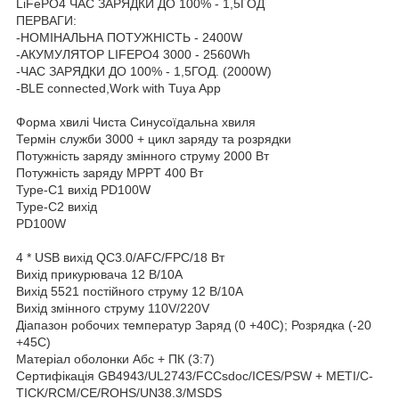
LiFePO4 ЧАС ЗАРЯДКИ ДО 100% - 1,5ГОД
ПЕРВАГИ:
-НОМІНАЛЬНА ПОТУЖНІСТЬ - 2400W
-АКУМУЛЯТОР LIFEPO4 3000 - 2560Wh
-ЧАС ЗАРЯДКИ ДО 100% - 1,5ГОД. (2000W)
-BLE connected,Work with Tuya App
Форма хвилі Чиста Синусоїдальна хвиля
Термін служби 3000 + цикл заряду та розрядки
Потужність заряду змінного струму 2000 Вт
Потужність заряду MPPT 400 Вт
Type-C1 вихід PD100W
Type-C2 вихід
PD100W
4 * USB вихід QC3.0/AFC/FPC/18 Вт
Вихід прикурювача 12 В/10А
Вихід 5521 постійного струму 12 В/10А
Вихід змінного струму 110V/220V
Діапазон робочих температур Заряд (0 +40С); Розрядка (-20
+45С)
Матеріал оболонки Абс + ПК (3:7)
Сертифікація GB4943/UL2743/FCCsdoc/ICES/PSW + METI/C-
TICK/RCM/CE/ROHS/UN38.3/MSDS