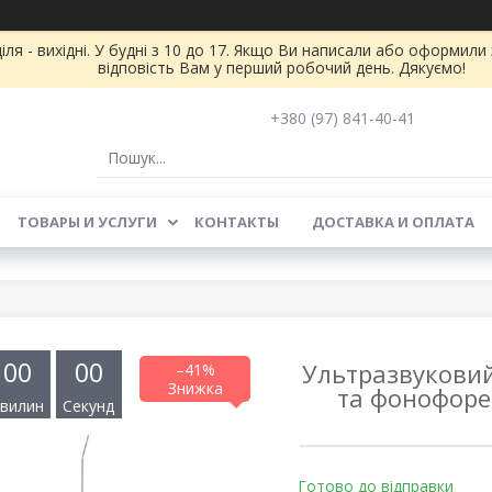
іля - вихідні. У будні з 10 до 17. Якщо Ви написали або оформил
відповість Вам у перший робочий день. Дякуємо!
+380 (97) 841-40-41
ТОВАРЫ И УСЛУГИ
КОНТАКТЫ
ДОСТАВКА И ОПЛАТА
0
0
0
0
Ультразвуковий
–41%
та фонофорез
вилин
Секунд
Готово до відправки