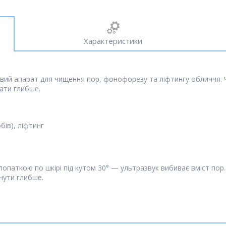
Характеристики
ковий апарат для чищення пор, фонофорезу та ліфтингу обличчя. 
ати глибше.
ів), ліфтинг
лопаткою по шкірі під кутом 30° — ультразвук вибиває вміст пор
нути глибше.