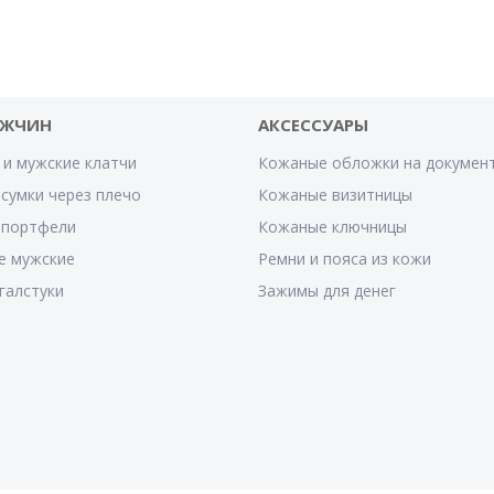
УЖЧИН
АКСЕССУАРЫ
 и мужские клатчи
Кожаные обложки на докумен
сумки через плечо
Кожаные визитницы
 портфели
Кожаные ключницы
е мужские
Ремни и пояса из кожи
галстуки
Зажимы для денег