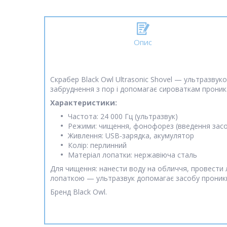
Опис
Скрабер Black Owl Ultrasonic Shovel — ультразву
забруднення з пор і допомагає сироваткам проник
Характеристики:
Частота: 24 000 Гц (ультразвук)
Режими: чищення, фонофорез (введення засоб
Живлення: USB-зарядка, акумулятор
Колір: перлинний
Матеріал лопатки: нержавіюча сталь
Для чищення: нанести воду на обличчя, провести 
лопаткою — ультразвук допомагає засобу проник
Бренд Black Owl.