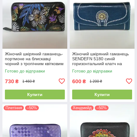
Жіночий шкіряний гаманець-
Жіночий шкіряний гаманець
портмоне на блискавці
SENDEFN 5180 синій
чорний з тропічним квітковим
горизонтальний клатч на
розписом
кнопці
Готово до відправки
Готово до відправки
730
600
₴
₴
1 460 ₴
1 200 ₴
Купити
Купити
Плетіння
–50%
Хендмейд
–50%