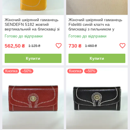
Жіночий шкіряний гаманець
Жіночий шкіряний гаманець
SENDEFN 5182 жовтий
Fidelitti синій клатч на
вертикальний на блискавці зі
блискавці з пильником у
знімним ремінцем
комплекті
Готово до відправки
Готово до відправки
562,50
730
₴
₴
1 125 ₴
1 460 ₴
Купити
Купити
Кнопка
–50%
Кнопка
–50%