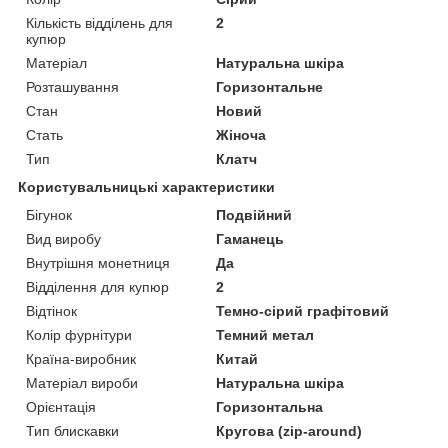
Кількість відділень для
2
купюр
Матеріал
Натуральна шкіра
Розташування
Горизонтальне
Стан
Новий
Стать
Жіноча
Тип
Клатч
Користувальницькі характеристики
Бігунок
Подвійний
Вид виробу
Гаманець
Внутрішня монетниця
Да
Відділення для купюр
2
Відтінок
Темно-сірий графітовий
Колір фурнітури
Темний метал
Країна-виробник
Китай
Матеріал вироби
Натуральна шкіра
Орієнтація
Горизонтальна
Тип блискавки
Кругова (zip-around)