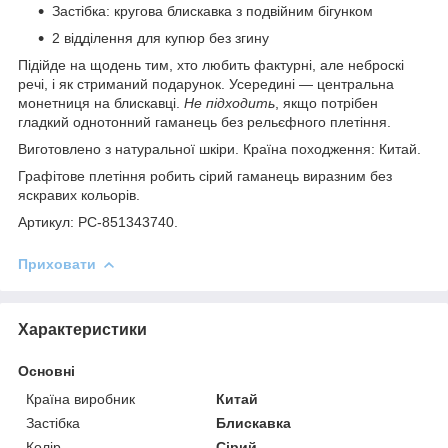
Застібка: кругова блискавка з подвійним бігунком
2 відділення для купюр без згину
Підійде на щодень тим, хто любить фактурні, але неброскі
речі, і як стриманий подарунок. Усередині — центральна
монетниця на блискавці.
Не підходить
, якщо потрібен
гладкий однотонний гаманець без рельєфного плетіння.
Виготовлено з натуральної шкіри. Країна походження: Китай.
Графітове плетіння робить сірий гаманець виразним без
яскравих кольорів.
Артикул: PC-851343740.
Приховати
Характеристики
Основні
Країна виробник
Китай
Застібка
Блискавка
Колір
Сірий