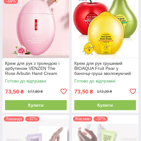
–59%
Крем для рук з трояндою і
Крем для рук грушевий
арбутином VENZEN The
BIOAQUA Fruit Pear у
Rose Arbutin Hand Cream
баночці-груші зволожуючий
(60г)
Готово до відправки
Готово до відправки
73,50
73,50
₴
₴
177,80 ₴
172,20 ₴
Купити
Купити
Лаванда
–37%
Жасмин
–37%