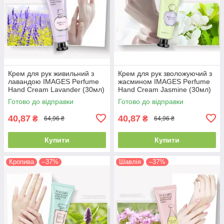
Крем для рук живильний з
Крем для рук зволожуючий з
лавандою IMAGES Perfume
жасмином IMAGES Perfume
Hand Cream Lavander (30мл)
Hand Cream Jasmine (30мл)
Готово до відправки
Готово до відправки
40,87
40,87
₴
₴
64,96 ₴
64,96 ₴
Купити
Купити
Кропива
–37%
Шавлія
–37%