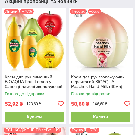
Акційні пропозиції та новинки
Лимон
–70%
Персик
–65%
Крем для рук лимонний
Крем для рук зволожуючий
BIOAQUA Fruit Lemon у
персиковий BIOAQUA
баночці-лимоні зволожуючий
Peaches Hand Milk (30мл)
Готово до відправки
Готово до відправки
52,92
58,80
₴
₴
173,60 ₴
166,60 ₴
Купити
Купити
ПОШКОДЖЕНЕ ПАКУВАННЯ
Груша
–57%