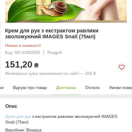
Крем для рук з екстрактом равлики
зволожуючий IMAGES Snail (75мл)
Немає в наявності
Код: NO.XXM2835
Роздріб
151,20
₴
Мінімальна сума замовлення на сайті — 200 ₴
ки
Відгуки про товар
Доставка
Оплата
Умови пове
Опис
Крем для рук
з екстрактом равлики зволожуючий IMAGES
Snail (75мл)
Виробник: Bioaqua