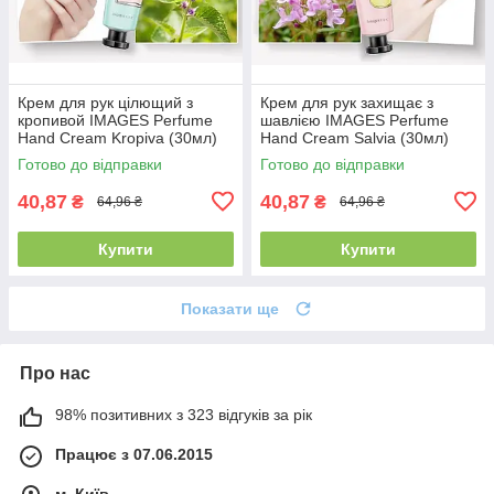
Крем для рук цілющий з
Крем для рук захищає з
кропивой IMAGES Perfume
шавлією IMAGES Perfume
Hand Cream Kropiva (30мл)
Hand Cream Salvia (30мл)
Готово до відправки
Готово до відправки
40,87
40,87
₴
₴
64,96 ₴
64,96 ₴
Купити
Купити
Показати ще
Про нас
98% позитивних з 323 відгуків за рік
Працює з 07.06.2015
м. Київ