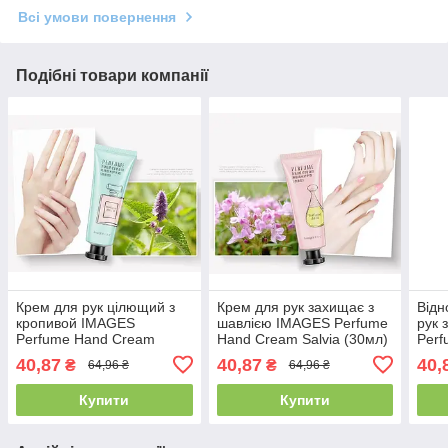
Всі умови повернення
Подібні товари компанії
Крем для рук цілющий з
Крем для рук захищає з
Від
кропивой IMAGES
шавлією IMAGES Perfume
рук 
Perfume Hand Cream
Hand Cream Salvia (30мл)
Perf
Kropiva (30мл)
(30м
40,87
40,87
40,
₴
₴
64,96 ₴
64,96 ₴
Купити
Купити