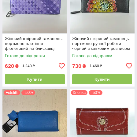
Жіночий шкіряний гаманець-
Жіночий шкіряний гаманець-
портмоне плетіння
портмоне ручної роботи
фіолетовий на блискавці
чорний з квітковим розписом
intrecciato
на блискавці
Готово до відправки
Готово до відправки
620
730
₴
₴
1 240 ₴
1 460 ₴
Купити
Купити
Fidelitti
–50%
Кнопка
–50%