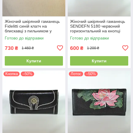
Жіночий шкіряний гаманець
Жіночий шкіряний гаманець
Fidelitti синій клатч на
SENDEFN 5180 червоний
блискавці з пильником у
горизонтальний на кнопці
комплекті
19.5 см
Готово до відправки
Готово до відправки
730
600
₴
₴
1 460 ₴
1 200 ₴
Купити
Купити
Кнопка
–50%
Лотос
–50%