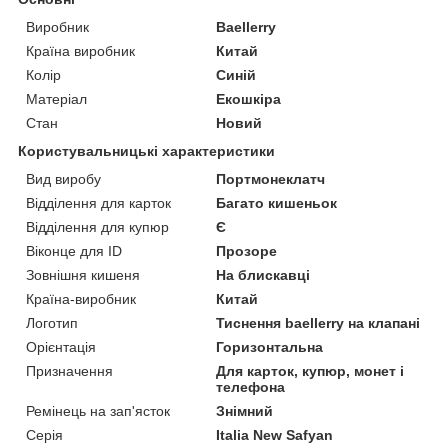
Виробник
Baellerry
Країна виробник
Китай
Колір
Синій
Матеріал
Екошкіра
Стан
Новий
Користувальницькі характеристики
Вид виробу
Портмонеклатч
Відділення для карток
Багато кишеньок
Відділення для купюр
Є
Віконце для ID
Прозоре
Зовнішня кишеня
На блискавці
Країна-виробник
Китай
Логотип
Тиснення baellerry на клапані
Орієнтація
Горизонтальна
Призначення
Для карток, купюр, монет і
телефона
Ремінець на зап'ясток
Знімний
Серія
Italia New Safyan