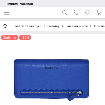
Інтернет-магазин
Товари та послуги
Гаманці
Гаманці жіночі
Жіноче 
Сафʼяно
–50%