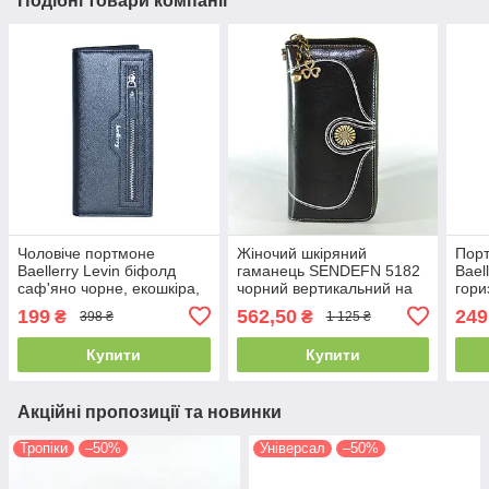
Подібні товари компанії
Чоловіче портмоне
Жіночий шкіряний
Порт
Baellerry Levin біфолд
гаманець SENDEFN 5182
Baell
саф'яно чорне, екошкіра,
чорний вертикальний на
гори
арт. 3037-3 Black
блискавці з ремінцем 20
моне
199
562,50
249
₴
₴
398 ₴
1 125 ₴
см
кори
Купити
Купити
Акційні пропозиції та новинки
Тропіки
–50%
Універсал
–50%