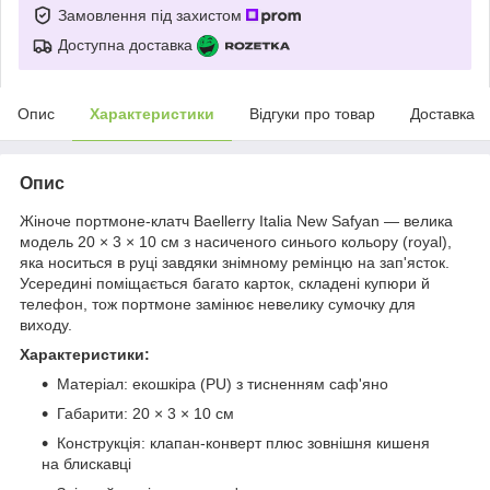
Замовлення під захистом
Доступна доставка
Опис
Характеристики
Відгуки про товар
Доставка
Опис
Жіноче портмоне-клатч Baellerry Italia New Safyan — велика
модель 20 × 3 × 10 см з насиченого синього кольору (royal),
яка носиться в руці завдяки знімному ремінцю на зап'ясток.
Усередині поміщається багато карток, складені купюри й
телефон, тож портмоне замінює невелику сумочку для
виходу.
Характеристики:
Матеріал: екошкіра (PU) з тисненням саф'яно
Габарити: 20 × 3 × 10 см
Конструкція: клапан-конверт плюс зовнішня кишеня
на блискавці