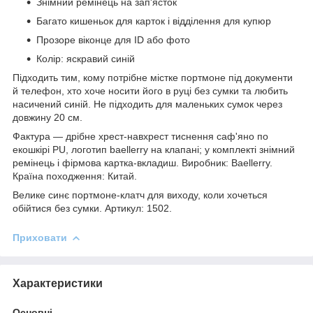
Знімний ремінець на зап'ясток
Багато кишеньок для карток і відділення для купюр
Прозоре віконце для ID або фото
Колір: яскравий синій
Підходить тим, кому потрібне містке портмоне під документи
й телефон, хто хоче носити його в руці без сумки та любить
насичений синій. Не підходить для маленьких сумок через
довжину 20 см.
Фактура — дрібне хрест-навхрест тиснення саф'яно по
екошкірі PU, логотип baellerry на клапані; у комплекті знімний
ремінець і фірмова картка-вкладиш. Виробник: Baellerry.
Країна походження: Китай.
Велике синє портмоне-клатч для виходу, коли хочеться
обійтися без сумки. Артикул: 1502.
Приховати
Характеристики
Основні