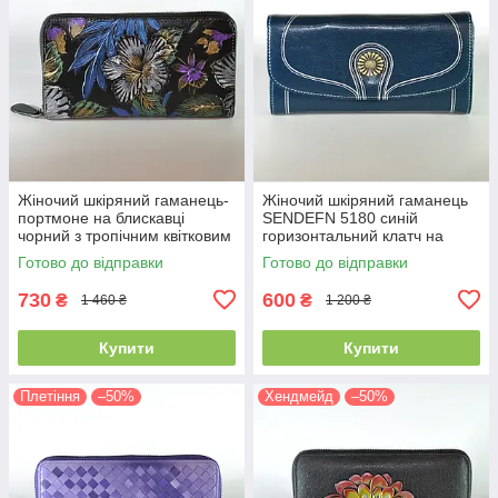
Жіночий шкіряний гаманець-
Жіночий шкіряний гаманець
портмоне на блискавці
SENDEFN 5180 синій
чорний з тропічним квітковим
горизонтальний клатч на
розписом
кнопці
Готово до відправки
Готово до відправки
730
600
₴
₴
1 460 ₴
1 200 ₴
Купити
Купити
Плетіння
–50%
Хендмейд
–50%