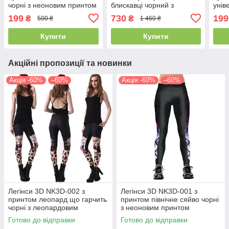
чорні з неоновим принтом
блискавці чорний з
унів
універсальний розмір
тропічним квітковим
199
730
199
₴
₴
500 ₴
1 460 ₴
розписом
Купити
Купити
Акційні пропозиції та новинки
Акція -60%
–60%
Акція -60%
–60%
Легінси 3D NK3D-002 з
Легінси 3D NK3D-001 з
принтом леопард що гарчить
принтом північне сяйво чорні
чорні з леопардовим
з неоновим принтом
принтом універсальний
універсальний розмір
Готово до відправки
Готово до відправки
розмір