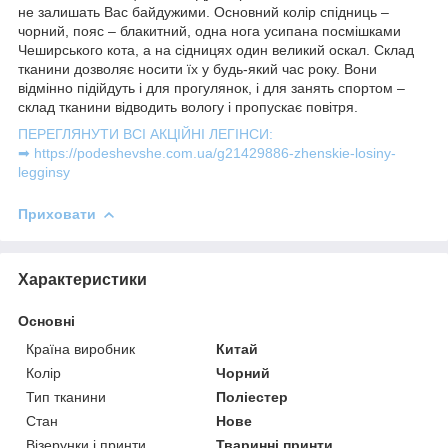
не залишать Вас байдужими. Основний колір спідниць –
чорний, пояс – блакитний, одна нога усипана посмішками
Чеширського кота, а на сідницях один великий оскал. Склад
тканини дозволяє носити їх у будь-який час року. Вони
відмінно підійдуть і для прогулянок, і для занять спортом –
склад тканини відводить вологу і пропускає повітря.
ПЕРЕГЛЯНУТИ ВСІ АКЦІЙНІ ЛЕГІНСИ:
➡ https://podeshevshe.com.ua/g21429886-zhenskie-losiny-
legginsy
Приховати
Характеристики
Основні
Країна виробник
Китай
Колір
Чорний
Тип тканини
Поліестер
Стан
Нове
Візерунки і принти
Тваринні принти