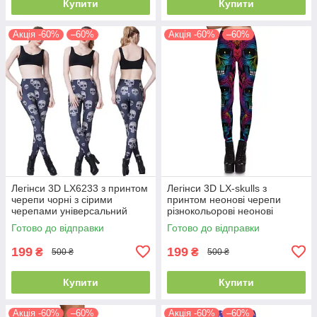
Купити
Купити
Акція -60%
–60%
Акція -60%
–60%
Легінси 3D LX6233 з принтом
Легінси 3D LX-skulls з
черепи чорні з сірими
принтом неонові черепи
черепами універсальний
різнокольорові неонові
розмір
універсальний розмір
Готово до відправки
Готово до відправки
199
199
₴
₴
500 ₴
500 ₴
Купити
Купити
Акція -60%
–60%
Акція -60%
–60%