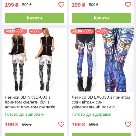
199
199
₴
₴
500 ₴
500 ₴
Купити
Купити
Акція -60%
–60%
Акція -60%
–60%
Легінси 3D NK3D-003 з
Легінси 3D LX6030 з принтом
принтом скелети білі з
сови вітраж сині
чорним принтом скелетів
універсальний розмір
універсальний розмір
Готово до відправки
Готово до відправки
199
199
₴
₴
500 ₴
500 ₴