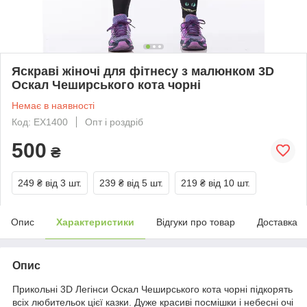
Яскраві жіночі для фітнесу з малюнком 3D
Оскал Чеширського кота чорні
Немає в наявності
Код: EX1400
Опт і роздріб
500
₴
249 ₴
від 3 шт.
239 ₴
від 5 шт.
219 ₴
від 10 шт.
Опис
Характеристики
Відгуки про товар
Доставка
Опис
Прикольні 3D Легінси Оскал Чеширського кота чорні підкорять
всіх любительок цієї казки. Дуже красиві посмішки і небесні очі