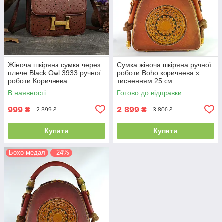
Жіноча шкіряна сумка через
Сумка жіноча шкіряна ручної
плече Black Owl 3933 ручної
роботи Boho коричнева з
роботи Коричнева
тисненням 25 см
В наявності
Готово до відправки
999
2 899
₴
₴
2 399 ₴
3 800 ₴
Купити
Купити
Бохо медал
–24%