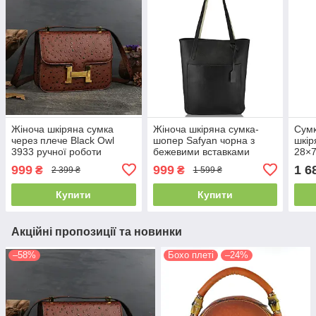
Жіноча шкіряна сумка
Жіноча шкіряна сумка-
Сумк
через плече Black Owl
шопер Safyan чорна з
шкір
3933 ручної роботи
бежевими вставками
28×7
Коричнева
регу
999
999
1 6
₴
₴
2 399 ₴
1 599 ₴
Купити
Купити
Акційні пропозиції та новинки
–58%
Бохо плеті
–24%