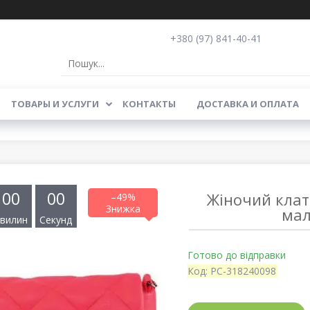
+380 (97) 841-40-41
ТОВАРЫ И УСЛУГИ
КОНТАКТЫ
ДОСТАВКА И ОПЛАТА
0
0
0
0
Жіночий клат
–49%
мал
вилин
Секунд
Готово до відправки
Код:
PC-318240098