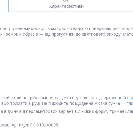
Характеристики
иново-рожевому кольорі з матовою гладкою поверхнею без перлам
их і вечірніх образів — від прогулянки до святкового виходу. Мат
трічей, коли потрібна жіночна сумка під телефон, дзеркальце й
по
або тримати в руці. Не підходить як щоденна містка сумка — гл
відміну від перламутрових варіантів лінійки); форму тримає кла
азів. Артикул: PC-318240098.