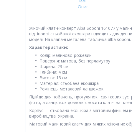
Опис
Жіночий клатч-конверт Alba Soboni 161077 у мал
відтінок зі стьобаної екошкіри підходить для денн
моделі. На клапані металева табличка alba soboni.
Характеристики:
Колір: малиново-рожевий
Поверхня: матова, без перламутру
Ширина: 23 см
Глибина: 4 см
Висота: 13 см
Матеріал: стьобана екошкіра
Ремінець: металевий ланцюжок
Підійде для побачень, прогулянок і святкових зус
фото, а ланцюжок дозволяє носити клатч на плечі 
Корпус — стьобана екошкіра з матовим фінішем (на 
виробництва: Україна.
Матовий малиновий клатч для м'яких жіночних обр