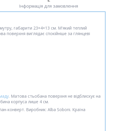
Інформація для замовлення
утру, габарити 23×4×13 см. М'який теплий
ова поверхня виглядає спокійніше за глянцеві
маду
. Матова стьобана поверхня не відблискує на
ибина корпуса лише 4 см.
пан-конверт. Виробник: Alba Soboni. Країна