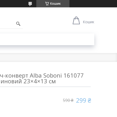
Кошик
Кошик
ч-конверт Alba Soboni 161077
иновий 23×4×13 см
299 ₴
590 ₴