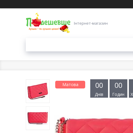
Інтернет-магазин
0
0
0
0
Матова
Днів
Годин
Х