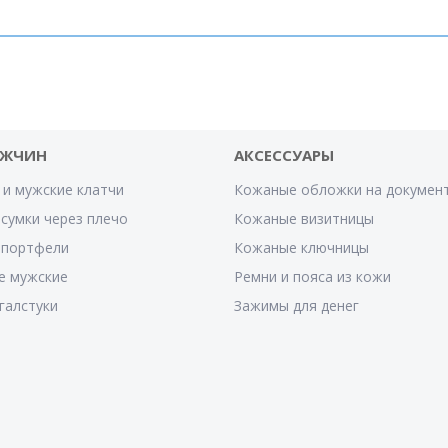
УЖЧИН
АКСЕССУАРЫ
 и мужские клатчи
Кожаные обложки на докумен
сумки через плечо
Кожаные визитницы
 портфели
Кожаные ключницы
е мужские
Ремни и пояса из кожи
галстуки
Зажимы для денег