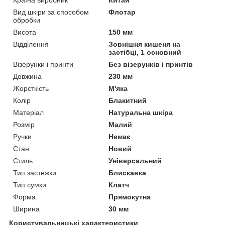
Вид шкіри за способом
Флотар
обробки
Висота
150 мм
Відділення
Зовнішня кишеня на
застібці, 1 основний
Візерунки і принти
Без візерунків і принтів
Довжина
230 мм
Жорсткість
М'яка
Колір
Блакитний
Матеріал
Натуральна шкіра
Розмір
Малий
Ручки
Немає
Стан
Новий
Стиль
Універсальний
Тип застежки
Блискавка
Тип сумки
Клатч
Форма
Прямокутна
Ширина
30 мм
Користувальницькі характеристики