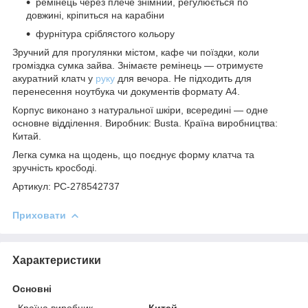
ремінець через плече знімний, регулюється по
довжині, кріпиться на карабіни
фурнітура сріблястого кольору
Зручний для прогулянки містом, кафе чи поїздки, коли
громіздка сумка зайва. Знімаєте ремінець — отримуєте
акуратний клатч у
руку
для вечора. Не підходить для
перенесення ноутбука чи документів формату А4.
Корпус виконано з натуральної шкіри, всередині — одне
основне відділення. Виробник: Busta. Країна виробництва:
Китай.
Легка сумка на щодень, що поєднує форму клатча та
зручність кросбоді.
Артикул: PC-278542737
Приховати
Характеристики
Основні
Країна виробник
Китай