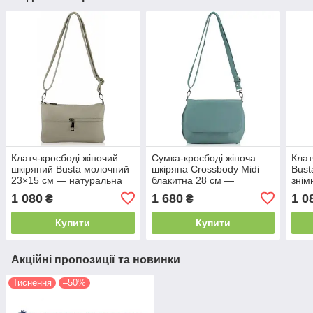
Клатч-кросбоді жіночий
Сумка-кросбоді жіноча
Клат
шкіряний Busta молочний
шкіряна Crossbody Midi
Bust
23×15 см — натуральна
блакитна 28 см —
знім
шкіра молочна
натуральна шкіра 28 см
23х3
1 080
1 680
1 0
₴
₴
Купити
Купити
Акційні пропозиції та новинки
Тиснення
–50%