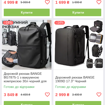
4 999
1 699
₴
₴
5 999 ₴
1 999 ₴
Купити
Купити
–14%
–14%
Дорожній рюкзак BANGE
BG7875-1 з вакуумною
Дорожний рюкзак BANGE
компресією 30л чорний для
1909D 17.3" Чорний
полорожей ноутбука 15.6"
Готово до відправки
Готово до відправки
ручна поклажа
3 849
2 999
₴
₴
4 499 ₴
3 499 ₴
Купити
Купити