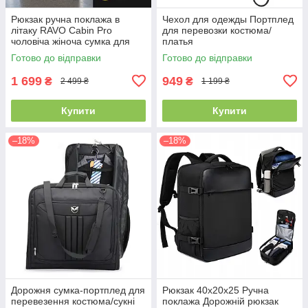
Рюкзак ручна поклажа в
Чехол для одежды Портплед
літаку RAVO Cabin Pro
для перевозки костюма/
чоловіча жіноча сумка для
платья
ручної поклажі під крісло в
Готово до відправки
Готово до відправки
літак Ryanair Wizz Air чорний
1 699
949
₴
₴
2 499 ₴
1 199 ₴
Купити
Купити
–18%
–18%
Дорожня сумка-портплед для
Рюкзак 40х20х25 Ручна
перевезення костюма/сукні
поклажа Дорожній рюкзак