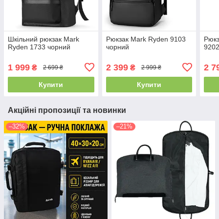
Шкільний рюкзак Mark
Рюкзак Mark Ryden 9103
Рюкз
Ryden 1733 чорний
чорний
9202
1 999
2 399
2 7
₴
₴
2 699 ₴
2 999 ₴
Купити
Купити
Акційні пропозиції та новинки
–32%
–21%