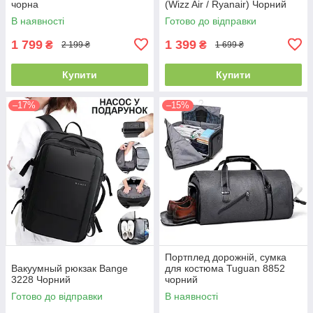
чорна
(Wizz Air / Ryanair) Чорний
В наявності
Готово до відправки
1 799
1 399
₴
₴
2 199 ₴
1 699 ₴
Купити
Купити
–17%
–15%
Портплед дорожній, сумка
Вакуумный рюкзак Bange
для костюма Tuguan 8852
3228 Чорний
чорний
Готово до відправки
В наявності