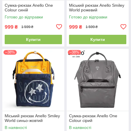
Сумка-рюкзак Anello One
Міський рюкзак Anello Smiley
Colour синій
World рожевий
Готово до відправки
Готово до відправки
999
999
₴
₴
1 599 ₴
1 599 ₴
Купити
Купити
–38%
–38%
Міський рюкзак Anello Smiley
Сумка-рюкзак Anello One
World синьо-жовтий
Colour сірий
В наявності
В наявності