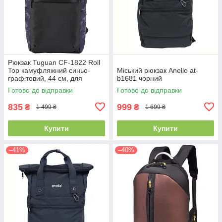
Рюкзак Tuguan CF-1822 Roll
Top камуфляжний синьо-
Міський рюкзак Anello at-
графітовий, 44 см, для
b1681 чорний
ноутбука
Готово до відправки
Готово до відправки
835
999
₴
₴
1 499 ₴
1 699 ₴
Купити
Купити
–41%
–40%