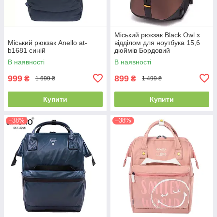
Міський рюкзак Black Owl з
Міський рюкзак Anello at-
відділом для ноутбука 15,6
b1681 синій
дюймів Бордовий
В наявності
В наявності
999
899
₴
₴
1 699 ₴
1 499 ₴
Купити
Купити
–38%
–38%