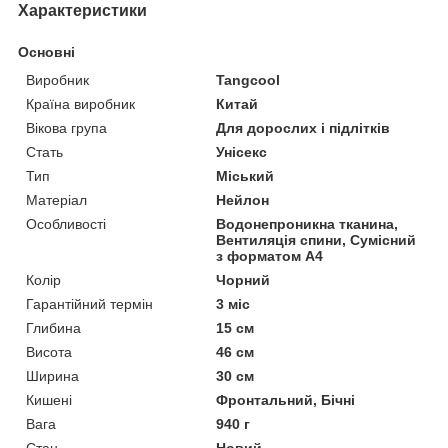
Характеристики
Основні
Виробник
Tangcool
Країна виробник
Китай
Вікова група
Для дорослих і підлітків
Стать
Унісекс
Тип
Міський
Матеріал
Нейлон
Особливості
Водонепроникна тканина,
Вентиляція спини, Сумісний
з форматом А4
Колір
Чорний
Гарантійний термін
3 міс
Глибина
15 см
Висота
46 см
Ширина
30 см
Кишені
Фронтальний, Бічні
Вага
940 г
Стан
Новий