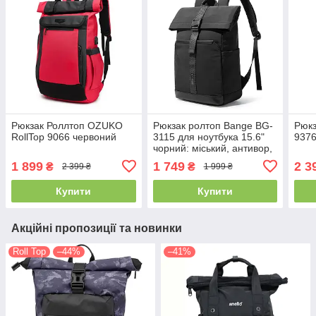
Рюкзак Роллтоп OZUKO
Рюкзак ролтоп Bange BG-
Рюкз
RollTop 9066 червоний
3115 для ноутбука 15.6"
9376
чорний: міський, антивор,
водонепроникний
1 899
1 749
2 3
₴
₴
2 399 ₴
1 999 ₴
Купити
Купити
Акційні пропозиції та новинки
Roll Top
–44%
–41%