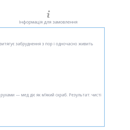
Інформація для замовлення
итягує забруднення з пор і одночасно живить
хами — мед діє як мʼякий скраб. Результат: чисті