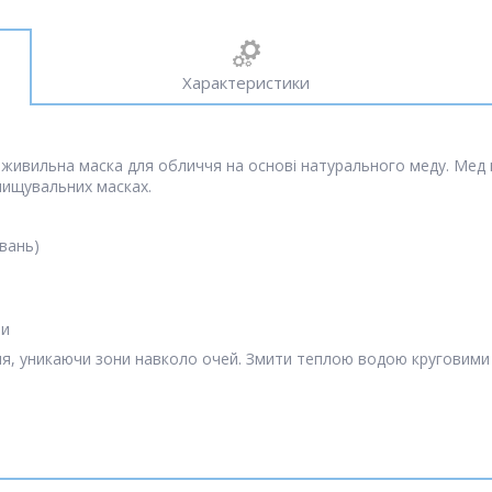
Характеристики
ивильна маска для обличчя на основі натурального меду. Мед в
очищувальних масках.
увань)
ри
я, уникаючи зони навколо очей. Змити теплою водою круговими ру