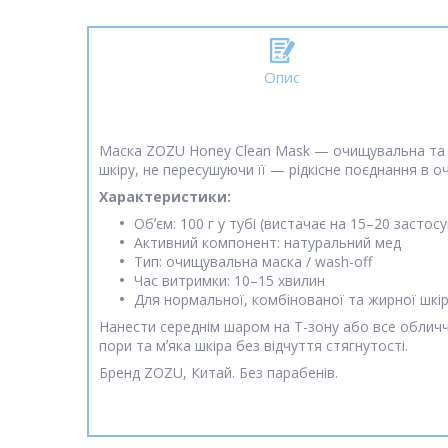
Опис
Маска ZOZU Honey Clean Mask — очищувальна та ж
шкіру, не пересушуючи її — рідкісне поєднання в 
Характеристики:
Обʼєм: 100 г у тубі (вистачає на 15–20 застос
Активний компонент: натуральний мед
Тип: очищувальна маска / wash-off
Час витримки: 10–15 хвилин
Для нормальної, комбінованої та жирної шкі
Нанести середнім шаром на Т-зону або все обличч
пори та мʼяка шкіра без відчуття стягнутості.
Бренд ZOZU, Китай. Без парабенів.