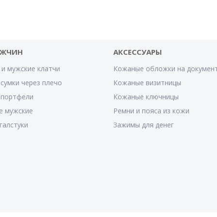
УЖЧИН
АКСЕССУАРЫ
 и мужские клатчи
Кожаные обложки на докумен
сумки через плечо
Кожаные визитницы
 портфели
Кожаные ключницы
е мужские
Ремни и пояса из кожи
галстуки
Зажимы для денег