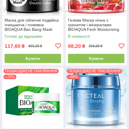
Маска для обличчя подвійна
Гелева Маска нічна з
очищаюча і поживна
гранатом і мінералами
BIOAQUA Ban Bang Mask
BIOAQUA Fesh Moisturizing
(50г+50г)
Mineral Sleep Mask (120г)
Готово до відправки
В наявності
117,60
88,20
₴
₴
403,20 ₴
294,56 ₴
Купити
Купити
ПОШКОДЖЕНЕ ПАКУВАННЯ
ПОШКОДЖЕНЕ ПАКУВАННЯ
–70%
–69%