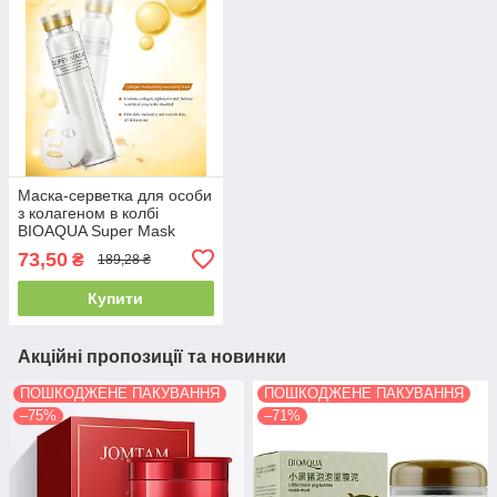
Маска-серветка для особи
з колагеном в колбі
BIOAQUA Super Mask
Collagen Moisturizing
73,50
₴
189,28 ₴
Nourishing Mask (50мл)
Купити
Акційні пропозиції та новинки
ПОШКОДЖЕНЕ ПАКУВАННЯ
ПОШКОДЖЕНЕ ПАКУВАННЯ
–75%
–71%