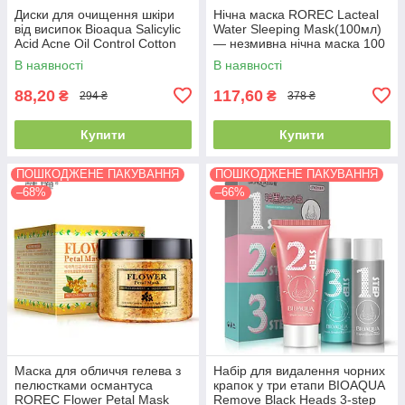
Диски для очищення шкіри
Нічна маска ROREC Lacteal
від висипок Bioaqua Salicylic
Water Sleeping Mask(100мл)
Acid Acne Oil Control Cotton
— незмивна нічна маска 100
Mask (55шт,110г)
мл
В наявності
В наявності
88,20
117,60
₴
₴
294 ₴
378 ₴
Купити
Купити
ПОШКОДЖЕНЕ ПАКУВАННЯ
ПОШКОДЖЕНЕ ПАКУВАННЯ
–68%
–66%
Маска для обличчя гелева з
Набір для видалення чорних
пелюстками османтуса
крапок у три етапи BIOAQUA
ROREC Flower Petal Mask
Remove Black Heads 3-step