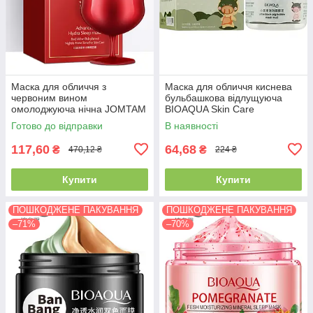
Маска для обличчя з
Маска для обличчя киснева
червоним вином
бульбашкова відлущуюча
омолоджуюча нічна JOMTAM
BIOAQUA Skin Care
Advanced Hydra Sleep Mask
Carbonated Bubble Clay Mask
Готово до відправки
В наявності
(150г)
(100мл)
117,60
64,68
₴
₴
470,12 ₴
224 ₴
Купити
Купити
ПОШКОДЖЕНЕ ПАКУВАННЯ
ПОШКОДЖЕНЕ ПАКУВАННЯ
–71%
–70%