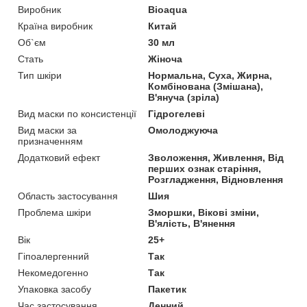
Виробник
Bioaqua
Країна виробник
Китай
Об`єм
30 мл
Стать
Жіноча
Тип шкіри
Нормальна, Суха, Жирна,
Комбінована (Змішана),
В'януча (зріла)
Вид маски по консистенції
Гідрогелеві
Вид маски за
Омолоджуюча
призначенням
Додатковий ефект
Зволоження, Живлення, Від
перших ознак старіння,
Розгладження, Відновлення
Область застосування
Шия
Проблема шкіри
Зморшки, Вікові зміни,
В'ялість, В'янення
Вік
25+
Гіпоалергенний
Так
Некомедогенно
Так
Упаковка засобу
Пакетик
Час застосування
Денний