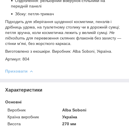
Оздоблення: рельєфний візерунок-стільники на
передній панелі
Збоку: петля-тримач
Підходить для зберігання щоденної косметики, пензлів і
дрібниць удома, на туалетному столику чи в дорожній сумці;
петля зручна, коли косметичка лежить у великій сумці.
Не
підходить
для перевезення скляних флаконів без захисту —
стінки м'які, без жорсткого каркаса.
Виготовлено з екошкіри. Виробник: Alba Soboni, Україна.
Артикул: 804
Приховати
Характеристики
Основні
Виробник
Alba Soboni
Країна виробник
Україна
Висота
270 мм