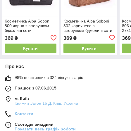
Косметичка Alba Soboni
Косметичка Alba Soboni
Косм
800 чорна з візерунком
802 коричнева з
806 
бджолині соти —
візерунком бджолині соти
27х1
косметичка соти
27 с
369
369
369
₴
₴
Купити
Купити
Про нас
98% позитивних з 324 відгуків за рік
Працює з 07.06.2015
м. Київ
Княжий Затон 16 Д, Київ, Україна
Контакти
Сьогодні вихідний
Показати весь графік роботи