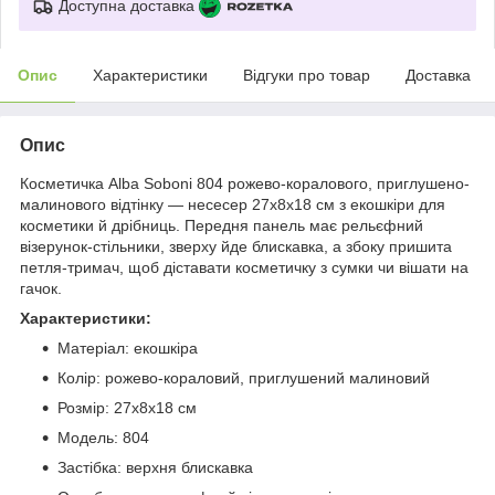
Доступна доставка
Опис
Характеристики
Відгуки про товар
Доставка
Опис
Косметичка Alba Soboni 804 рожево-коралового, приглушено-
малинового відтінку — несесер 27х8х18 см з екошкіри для
косметики й дрібниць. Передня панель має рельєфний
візерунок-стільники, зверху йде блискавка, а збоку пришита
петля-тримач, щоб діставати косметичку з сумки чи вішати на
гачок.
Характеристики:
Матеріал: екошкіра
Колір: рожево-кораловий, приглушений малиновий
Розмір: 27х8х18 см
Модель: 804
Застібка: верхня блискавка