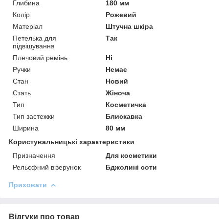
Глибина
180 мм
Колір
Рожевий
Матеріал
Штучна шкіра
Петелька для
Так
підвішування
Плечовий ремінь
Ні
Ручки
Немає
Стан
Новий
Стать
Жіноча
Тип
Косметичка
Тип застежки
Блискавка
Ширина
80 мм
Користувальницькі характеристики
Призначення
Для косметики
Рельєфний візерунок
Бджолині соти
Приховати
Відгуки про товар