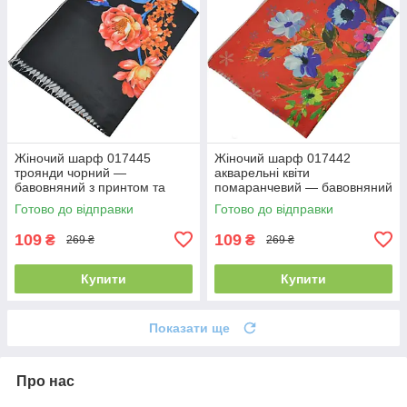
Жіночий шарф 017445
Жіночий шарф 017442
троянди чорний —
акварельні квіти
бавовняний з принтом та
помаранчевий — бавовняний
китицями, на літо
з принтом та китицями, на
Готово до відправки
Готово до відправки
літо
109
109
₴
₴
269 ₴
269 ₴
Купити
Купити
Показати ще
Про нас