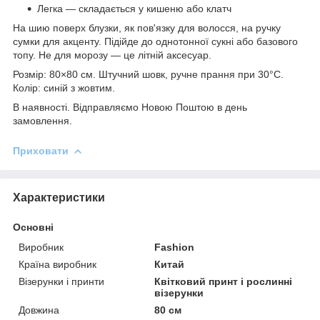
Легка — складається у кишеню або клатч
На шию поверх блузки, як пов'язку для волосся, на ручку
сумки для акценту. Підійде до однотонної сукні або базового
топу. Не для морозу — це літній аксесуар.
Розмір: 80×80 см. Штучний шовк, ручне прання при 30°C.
Колір: синій з жовтим.
В наявності. Відправляємо Новою Поштою в день
замовлення.
Приховати
Характеристики
Основні
Виробник
Fashion
Країна виробник
Китай
Візерунки і принти
Квітковий принт і рослинні
візерунки
Довжина
80 см