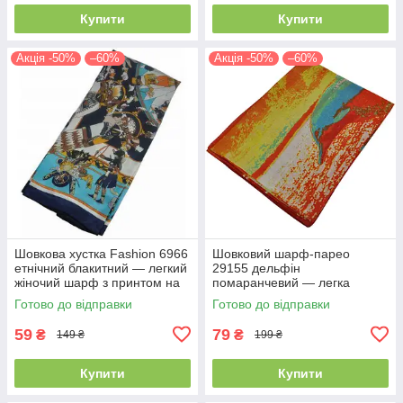
Купити
Купити
Акція -50%
–60%
Акція -50%
–60%
Шовкова хустка Fashion 6966
Шовковий шарф-парео
етнічний блакитний — легкий
29155 дельфін
жіночий шарф з принтом на
помаранчевий — легка
літо
пляжна хустка з принтом на
Готово до відправки
Готово до відправки
літо
59
79
₴
₴
149 ₴
199 ₴
Купити
Купити