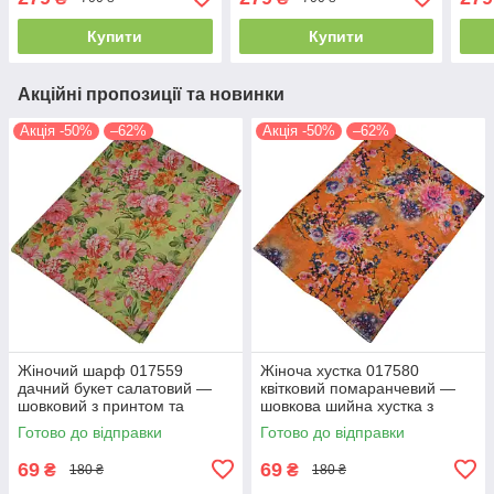
Купити
Купити
Акційні пропозиції та новинки
Акція -50%
–62%
Акція -50%
–62%
Жіночий шарф 017559
Жіноча хустка 017580
дачний букет салатовий —
квітковий помаранчевий —
шовковий з принтом та
шовкова шийна хустка з
китицями, на літо
принтом, легка на весну-літо
Готово до відправки
Готово до відправки
69
69
₴
₴
180 ₴
180 ₴