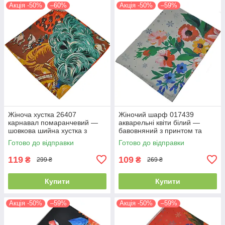
Акція -50%
–60%
Акція -50%
–59%
Жіноча хустка 26407
Жіночий шарф 017439
карнавал помаранчевий —
акварельні квіти білий —
шовкова шийна хустка з
бавовняний з принтом та
принтом, легка на весну-літо
китицями, на літо
Готово до відправки
Готово до відправки
119
109
₴
₴
299 ₴
269 ₴
Купити
Купити
Акція -50%
–59%
Акція -50%
–59%