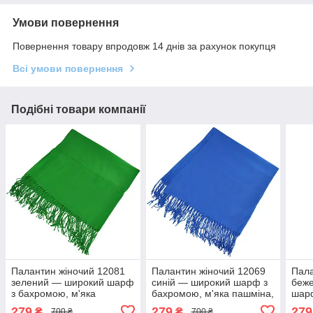
Умови повернення
Повернення товару впродовж 14 днів за рахунок покупця
Всі умови повернення
Подібні товари компанії
Палантин жіночий 12081
Палантин жіночий 12069
Пала
зелений — широкий шарф
синій — широкий шарф з
беж
з бахромою, м'яка
бахромою, м'яка пашміна,
шарф
пашміна, на осінь та зиму
на осінь та зиму
пашм
279
279
279
₴
₴
700 ₴
700 ₴