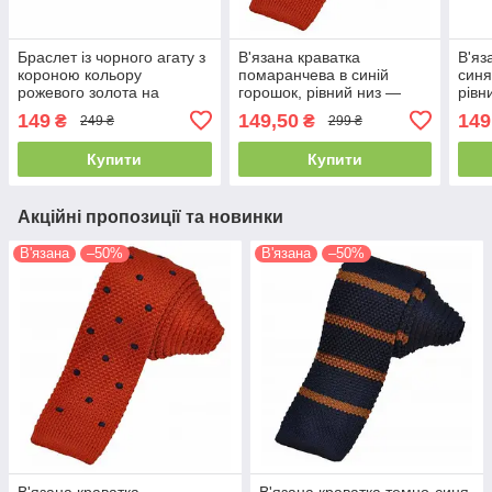
Браслет із чорного агату з
В'язана краватка
В'яз
короною кольору
помаранчева в синій
синя
рожевого золота на
горошок, рівний низ —
рівн
резинці
в'язана краватка горошок
крав
149
149,50
149
₴
₴
249 ₴
299 ₴
Купити
Купити
Акційні пропозиції та новинки
В'язана
–50%
В'язана
–50%
В'язана краватка
В'язана краватка темно-синя