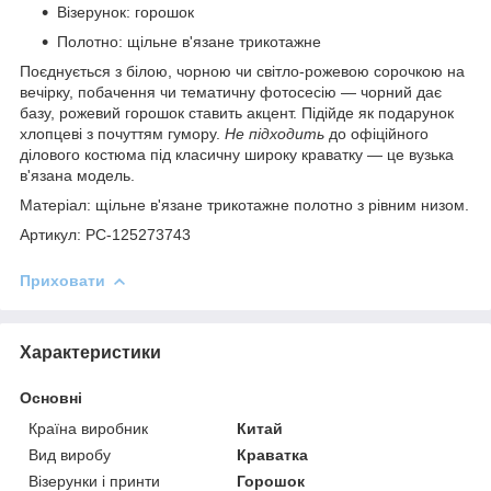
Візерунок: горошок
Полотно: щільне в'язане трикотажне
Поєднується з білою, чорною чи світло-рожевою сорочкою на
вечірку, побачення чи тематичну фотосесію — чорний дає
базу, рожевий горошок ставить акцент. Підійде як подарунок
хлопцеві з почуттям гумору.
Не підходить
до офіційного
ділового костюма під класичну широку краватку — це вузька
в'язана модель.
Матеріал: щільне в'язане трикотажне полотно з рівним низом.
Артикул: PC-125273743
Приховати
Характеристики
Основні
Країна виробник
Китай
Вид виробу
Краватка
Візерунки і принти
Горошок