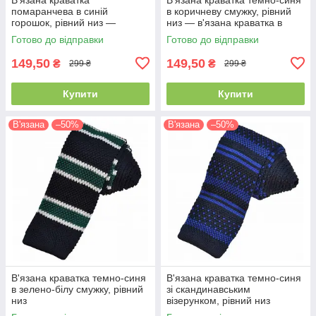
помаранчева в синій
в коричневу смужку, рівний
горошок, рівний низ —
низ — в'язана краватка в
в'язана краватка горошок
смужку
Готово до відправки
Готово до відправки
149,50
149,50
₴
₴
299 ₴
299 ₴
Купити
Купити
В'язана
–50%
В'язана
–50%
В'язана краватка темно-синя
В'язана краватка темно-синя
в зелено-білу смужку, рівний
зі скандинавським
низ
візерунком, рівний низ