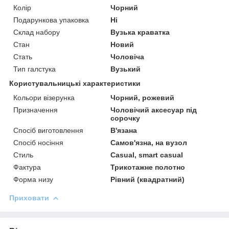
Колір
Чорний
Подарункова упаковка
Ні
Склад набору
Вузька краватка
Стан
Новий
Стать
Чоловіча
Тип галстука
Вузький
Користувальницькі характеристики
Кольори візерунка
Чорний, рожевий
Призначення
Чоловічий аксесуар під
сорочку
Спосіб виготовлення
В'язана
Спосіб носіння
Самов'язна, на вузол
Стиль
Casual, smart casual
Фактура
Трикотажне полотно
Форма низу
Рівний (квадратний)
Приховати