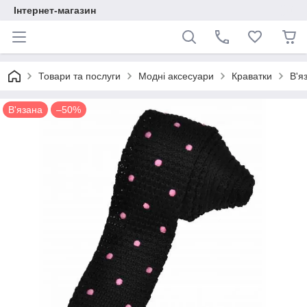
Інтернет-магазин
Товари та послуги
Модні аксесуари
Краватки
В'я
В'язана
–50%