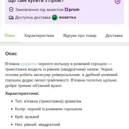
Що таке купити з Пром?
Замовлення під захистом
Доступна доставка
Опис
Характеристики
Відгуки про товар
Доставка
Опис
В'язана
краватка
чорного кольору в рожевий горошок —
трикотажна модель із рівним (квадратним) низом. Чорна
основа робить аксесуар універсальним, а дрібний рожевий
горошок додає легкої грайливості. В'язане полотно щільне,
добре тримає об'ємний вузол.
Характеристики:
Тип: в'язана (трикотажна) краватка
Колір: чорний із рожевим горошком
Крій: вузький
Низ: рівний, квадратний