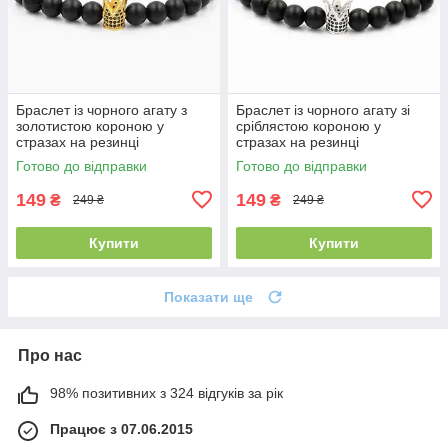
Браслет із чорного агату з
Браслет із чорного агату зі
золотистою короною у
сріблястою короною у
стразах на резинці
стразах на резинці
Готово до відправки
Готово до відправки
149
149
₴
₴
249 ₴
249 ₴
Купити
Купити
Показати ще
Про нас
98% позитивних з 324 відгуків за рік
Працює з 07.06.2015