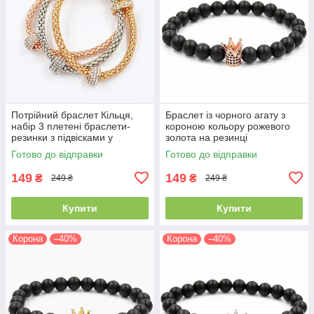
Потрійний браслет Кільця,
Браслет із чорного агату з
набір 3 плетені браслети-
короною кольору рожевого
резинки з підвісками у
золота на резинці
стразах
Готово до відправки
Готово до відправки
149
149
₴
₴
249 ₴
249 ₴
Купити
Купити
Корона
–40%
Корона
–40%