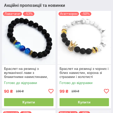
Акційні пропозиції та новинки
Лава+агат
–53%
Агат+корон
–50%
Браслет на резинці з
Браслет на резинці з чорних і
вулканічної лави з
білих намистин, корона зі
блакитними намистинами,
стразами і золотисті
сріблясті проставки
намистини
Готово до відправки
Готово до відправки
90
99
₴
₴
190 ₴
199 ₴
Купити
Купити