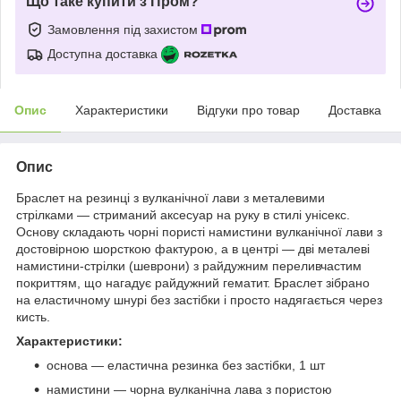
Що таке купити з Пром?
Замовлення під захистом
Доступна доставка
Опис
Характеристики
Відгуки про товар
Доставка
Опис
Браслет на резинці з вулканічної лави з металевими
стрілками — стриманий аксесуар на руку в стилі унісекс.
Основу складають чорні пористі намистини вулканічної лави з
достовірною шорсткою фактурою, а в центрі — дві металеві
намистини-стрілки (шеврони) з райдужним переливчастим
покриттям, що нагадує райдужний гематит. Браслет зібрано
на еластичному шнурі без застібки і просто надягається через
кисть.
Характеристики:
основа — еластична резинка без застібки, 1 шт
намистини — чорна вулканічна лава з пористою