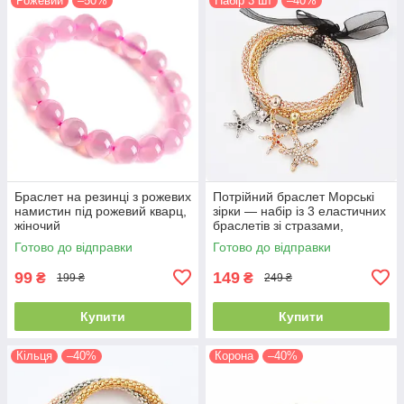
Рожевий
–50%
Набір 3 шт
–40%
Браслет на резинці з рожевих
Потрійний браслет Морські
намистин під рожевий кварц,
зірки — набір із 3 еластичних
жіночий
браслетів зі стразами,
морська тематика
Готово до відправки
Готово до відправки
99
149
₴
₴
199 ₴
249 ₴
Купити
Купити
Кільця
–40%
Корона
–40%