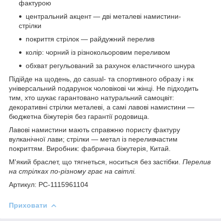
фактурою
центральний акцент — дві металеві намистини-
стрілки
покриття стрілок — райдужний перелив
колір: чорний із різнокольоровим переливом
обхват регульований за рахунок еластичного шнура
Підійде на щодень, до casual- та спортивного образу і як
універсальний подарунок чоловікові чи жінці. Не підходить
тим, хто шукає гарантовано натуральний самоцвіт:
декоративні стрілки металеві, а самі лавові намистини —
бюджетна біжутерія без гарантії родовища.
Лавові намистини мають справжню пористу фактуру
вулканічної лави; стрілки — метал із переливчастим
покриттям. Виробник: фабрична біжутерія, Китай.
М'який браслет, що тягнеться, носиться без застібки.
Перелив
на стрілках по-різному грає на світлі.
Артикул: PC-1115961104
Приховати