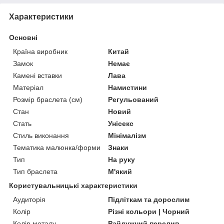
Характеристики
Основні
Країна виробник
Китай
Замок
Немає
Камені вставки
Лава
Матеріал
Намистини
Розмір браслета (см)
Регульований
Стан
Новий
Стать
Унісекс
Стиль виконання
Мінімалізм
Тематика малюнка/форми
Знаки
Тип
На руку
Тип браслета
М'який
Користувальницькі характеристики
Аудиторія
Підліткам та дорослим
Колір
Різні кольори | Чорний
Колір металу
Райдужний перелив