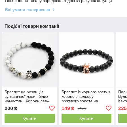
Повернення товару впродовж 14 днів за рахунок покупця
Всі умови повернення
Подібні товари компанії
Браслет на резинці з
Браслет із чорного агату з
Парн
вулканічної лави і білих
короною кольору
Вулк
намистин «Король лев»
рожевого золота на
Кахо
сріблястий, 1 шт
резинці
комп
200
149
225
₴
₴
249 ₴
Купити
Купити