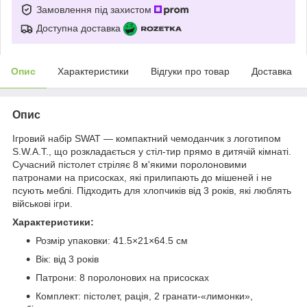
Замовлення під захистом
Доступна доставка
Опис
Характеристики
Відгуки про товар
Доставка
Опис
Ігровий набір SWAT — компактний чемоданчик з логотипом
S.W.A.T., що розкладається у стіл-тир прямо в дитячій кімнаті.
Сучасний пістолет стріляє 8 м'якими поролоновими
патронами на присосках, які прилипають до мішеней і не
псують меблі. Підходить для хлопчиків від 3 років, які люблять
військові ігри.
Характеристики:
Розмір упаковки: 41.5×21×64.5 см
Вік: від 3 років
Патрони: 8 поролонових на присосках
Комплект: пістолет, рація, 2 гранати-«лимонки»,