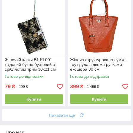
Жіночий клатч B1 KL001
Жіноча структурована сумка-
твідовий букле бузковий зі
тоут руда з двома ручками
сріблястим трим 30х21 см
екошкіра 30 см
Готово до відправки
Готово до відправки
79
399
₴
₴
299 ₴
1 499 ₴
Купити
Купити
Показати ще
Про нас