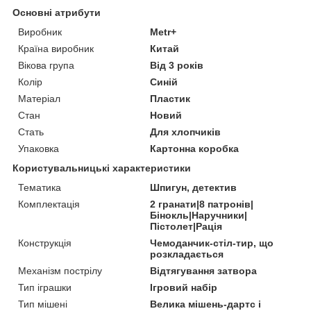
Основні атрибути
Виробник
Metr+
Країна виробник
Китай
Вікова група
Від 3 років
Колір
Синій
Матеріал
Пластик
Стан
Новий
Стать
Для хлопчиків
Упаковка
Картонна коробка
Користувальницькі характеристики
Тематика
Шпигун, детектив
Комплектація
2 гранати|8 патронів|
Бінокль|Наручники|
Пістолет|Рація
Конструкція
Чемоданчик-стіл-тир, що
розкладається
Механізм пострілу
Відтягування затвора
Тип іграшки
Ігровий набір
Тип мішені
Велика мішень-дартс і