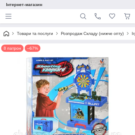
Інтернет-магазин
Товари та послуги
Розпродаж Складу (нижче опту)
І
8 патрон
–67%