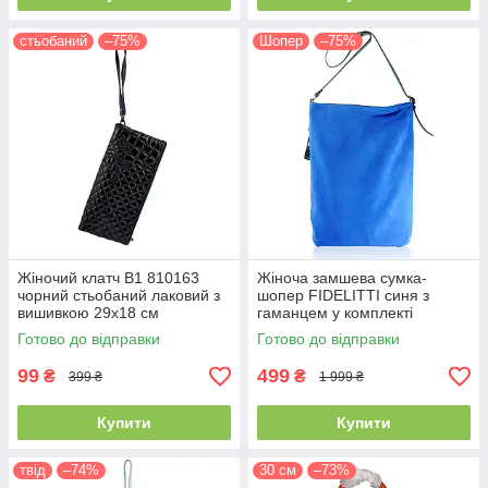
стьобаний
–75%
Шопер
–75%
Жіночий клатч B1 810163
Жіноча замшева сумка-
чорний стьобаний лаковий з
шопер FIDELITTI синя з
вишивкою 29х18 см
гаманцем у комплекті
Готово до відправки
Готово до відправки
99
499
₴
₴
399 ₴
1 999 ₴
Купити
Купити
твід
–74%
30 см
–73%