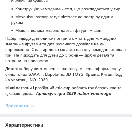
бінокль, наручники
Конструкція: чемоданчик-стіл, що розкладається у тир
Механізм: затвор готує пістолет до пострілу одним
рухом
Мішені: велика мішень-дартс і фігурні мішені
Набір підійде для одиночної гри в кімнаті, для командних
змагань з друзями та для рухливого дозвілля на дні
народження. Стіл-тир легко скласти назад у чемоданчик після
гри. Не підходить для дітей до 3 років — дрібні деталі та
патрони на присосках.
Деталі набору виготовлені з пластику, мішень оформлена у
синіх тонах S.W.A.T. Виробник: JD TOYS. Країна: Китай. Код
на упаковці: NO. 2039.
М'які патрони і розбірний стіл-тир роблять гру безпечною та
цікавою вдома.
Артикул: igra-2039-nabor-voennogo
Приховати
Характеристики