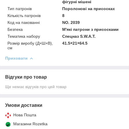
фігурні мішені
Тип патронів
Поролонові на присосках
Кількість патронів
8
Код на пакованні
NO. 2039
Безпека
М'які патрони з присосками
Тематика набору
Спецназ S.W.A.T.
Розмір виробу (Д×Ш×В),
41.5×21×64.5
см
Приховати
Відгуки про товар
Ще немає відгуків про цей товар
Умови доставки
Нова Пошта
Магазини Rozetka