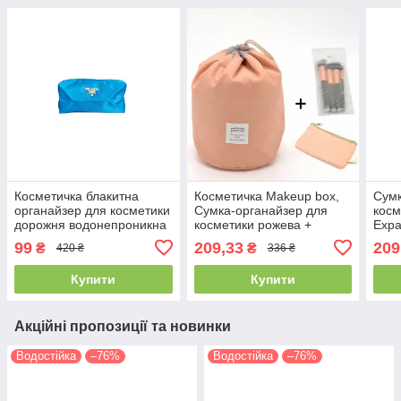
Косметичка блакитна
Косметичка Makeup box,
Сумк
органайзер для косметики
Сумка-органайзер для
косм
дорожня водонепроникна
косметики рожева +
Expa
косметичка і чохол для
акс
99
209,33
209
₴
₴
420 ₴
336 ₴
кистей
Купити
Купити
Акційні пропозиції та новинки
Водостійка
–76%
Водостійка
–76%