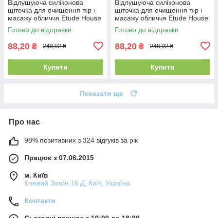
Відлущуюча силіконова
Відлущуюча силіконова
щіточка для очищення пір і
щіточка для очищення пір і
масажу обличчя Etude House
масажу обличчя Etude House
My Beauty Tool фуксія
My Beauty Tool синя
Готово до відправки
Готово до відправки
88,20
88,20
₴
₴
248,92 ₴
248,92 ₴
Купити
Купити
Показати ще
Про нас
98% позитивних з 324 відгуків за рік
Працює з 07.06.2015
м. Київ
Княжий Затон 16 Д, Київ, Україна
Контакти
Сьогодні працює з 10:00 до 18:00