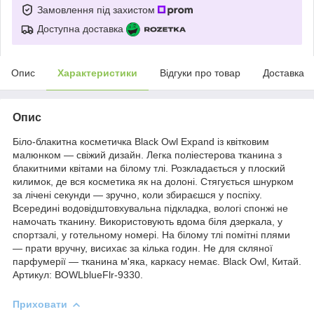
Замовлення під захистом
Доступна доставка
Опис
Характеристики
Відгуки про товар
Доставка
Опис
Біло-блакитна косметичка Black Owl Expand із квітковим
малюнком — свіжий дизайн. Легка поліестерова тканина з
блакитними квітами на білому тлі. Розкладається у плоский
килимок, де вся косметика як на долоні. Стягується шнурком
за лічені секунди — зручно, коли збираєшся у поспіху.
Всередині водовідштовхувальна підкладка, вологі спонжі не
намочать тканину. Використовують вдома біля дзеркала, у
спортзалі, у готельному номері. На білому тлі помітні плями
— прати вручну, висихає за кілька годин. Не для скляної
парфумерії — тканина м'яка, каркасу немає. Black Owl, Китай.
Артикул: BOWLblueFlr-9330.
Приховати