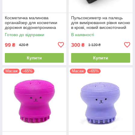
Косметичка малинова
Пульсоксиметр на палець
органайзер для косметики
для вимірювання рівня кисню
дорожня водонепроникна
в крові, новий високоточний
датчик Finger Pulse Oximeter
Готово до відправки
В наявності
99
300
₴
₴
420 ₴
1 120 ₴
Купити
Купити
Масаж
–65%
Масаж
–65%