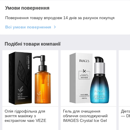
Умови повернення
Повернення товару впродовж 14 днів за рахунок покупця
Всі умови повернення
Подібні товари компанії
Олія гідрофільна для
Гель для очищення
Діет
зняття макіяжу з
обличчя охолоджуючий
— DE
екстрактом чаю VEZE
IMAGES Crystal Ice Gel
Black Tea Clean Skin
(100мл)
(150мл)