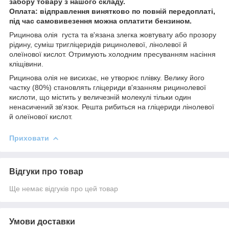
забору товару з нашого складу.
Оплата: відправлення винятково по повній передоплаті,
під час самовивезення можна оплатити бензином.
Рицинова олія густа та в'язана злегка жовтувату або прозору
рідину, суміш тригліцеридів рицинолевої, лінолевої й
олеїнової кислот. Отримують холодним пресуванням насіння
кліщівини.
Рицинова олія не висихає, не утворює плівку. Велику його
частку (80%) становлять гліцериди в'язанням рицинолевої
кислоти, що містить у величезній молекулі тільки один
ненасичений зв'язок. Решта рибиться на гліцериди лінолевої
й олеїнової кислот.
Приховати
Відгуки про товар
Ще немає відгуків про цей товар
Умови доставки