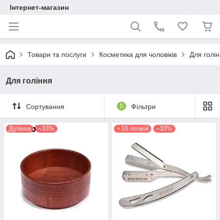
Інтернет-магазин
Товари та послуги
Косметика для чоловіків
Для голі
Для гоління
Сортування
0
Фільтри
Дубова
–33%
+10 лезвій
–33%