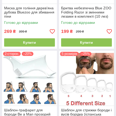
Миска для гоління деревʼяна
Бритва небезпечна Blue ZOO
дубова Bluezoo для збивання
Folding Razor зі змінними
піни
лезами в комплекті (10 лез)
Готово до відправки
Готово до відправки
269
199
₴
₴
399 ₴
299 ₴
Купити
Купити
2-сторон.
–20%
5 розмірів
–25%
Шаблон-трафарет для
Шаблон для стрижки бороди і
бороди Be a Man прозорий
вусів борідка (іспанська