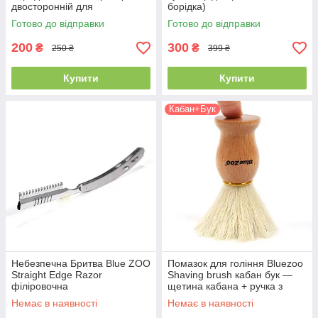
двосторонній для
борідка)
формування контуру
Готово до відправки
Готово до відправки
200
300
₴
₴
250 ₴
399 ₴
Купити
Купити
Кабан+Бук
Небезпечна Бритва Blue ZOO
Помазок для гоління Bluezoo
Straight Edge Razor
Shaving brush кабан бук —
філіровочна
щетина кабана + ручка з
бука, Blue ZOO
Немає в наявності
Немає в наявності