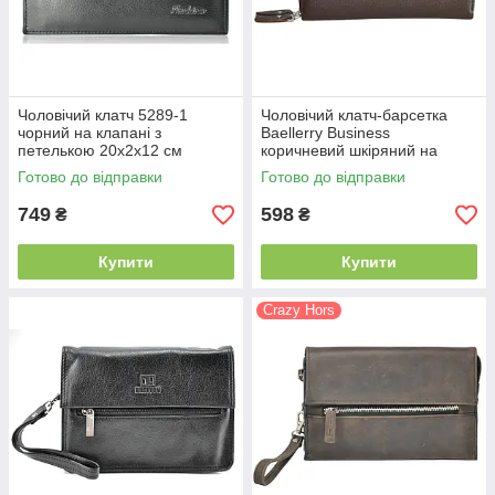
Чоловічий клатч 5289-1
Чоловічий клатч-барсетка
чорний на клапані з
Baellerry Business
петелькою 20х2х12 см
коричневий шкіряний на
блискавці 11х18 см
Готово до відправки
Готово до відправки
749
598
₴
₴
Купити
Купити
Crazy Hors