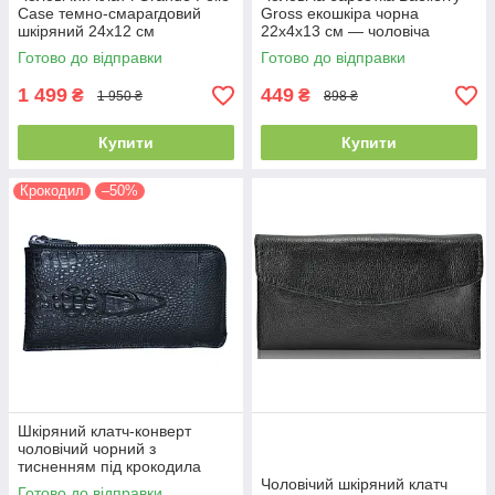
Case темно-смарагдовий
Gross екошкіра чорна
шкіряний 24х12 см
22х4х13 см — чоловіча
барсетка на блискавці
Готово до відправки
Готово до відправки
1 499
449
₴
₴
1 950 ₴
898 ₴
Купити
Купити
Крокодил
–50%
Шкіряний клатч-конверт
чоловічий чорний з
тисненням під крокодила
20х11 см 66076-10 Black
Чоловічий шкіряний клатч
Готово до відправки