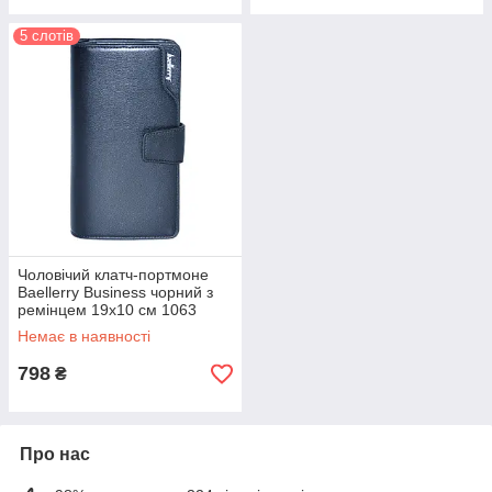
5 слотів
Чоловічий клатч-портмоне
Baellerry Business чорний з
ремінцем 19х10 см 1063
Black
Немає в наявності
798
₴
Про нас