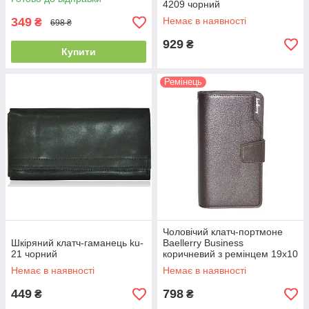
4209 чорний
349
Немає в наявності
₴
698 ₴
929
₴
Купити
Ремінець
Чоловічий клатч-портмоне
Шкіряний клатч-гаманець ku-
Baellerry Business
21 чорний
коричневий з ремінцем 19х10
см 1063 Brown
Немає в наявності
Немає в наявності
449
798
₴
₴