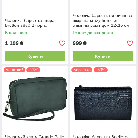
Чоловіча барсетка коричнева
Чоловіча барсетка шкіра
шкіряна crazy horse зі
Bretton 7850-2 чорна
знімним ремінцем 22х15 см
М66
В наявності
Готово до відправки
1 199
999
₴
₴
Купити
Купити
Болотний
–23%
Барсетка
–50%
Чоловічий клатч Grande Pelle
Чоловіча барсетка Baellerry