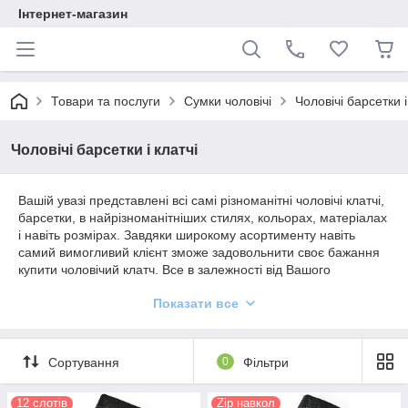
Інтернет-магазин
Товари та послуги
Сумки чоловічі
Чоловічі барсетки і
Чоловічі барсетки і клатчі
Вашій увазі представлені всі самі різноманітні чоловічі клатчі,
барсетки, в найрізноманітніших стилях, кольорах, матеріалах
і навіть розмірах. Завдяки широкому асортименту навіть
самий вимогливий клієнт зможе задовольнити своє бажання
купити чоловічий клатч. Все в залежності від Вашого
загального стилю варто вибирати різні варіант, щоб завжди
Показати все
виглядати мега модно і стильно.
Види чоловічих барсеток та жіночих —
в чому відмінність між ними?
Сортування
0
Фільтри
Чоловічий клатч – це аксесуар, який за розміром
трохи більше гаманця, але значно менше класичної
12 слотів
Zip навкол