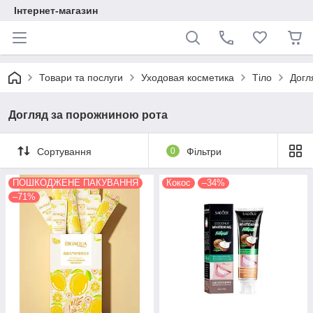
Інтернет-магазин
Товари та послуги
Уходовая косметика
Тіло
Догл
Догляд за порожниною рота
Сортування
0
Фільтри
ПОШКОДЖЕНЕ ПАКУВАННЯ
Кокос
–34%
–71%