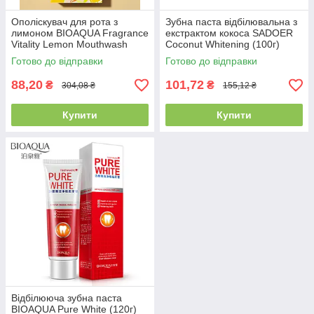
Ополіскувач для рота з
Зубна паста відбілювальна з
лимоном BIOAQUA Fragrance
екстрактом кокоса SADOER
Vitality Lemon Mouthwash
Coconut Whitening (100г)
(10мл×20шт)
Готово до відправки
Готово до відправки
88,20
101,72
₴
₴
304,08 ₴
155,12 ₴
Купити
Купити
Відбілююча зубна паста
BIOAQUA Pure White (120г)